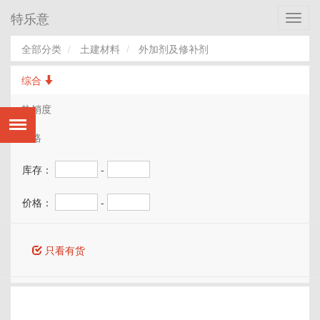
特乐意
Toggl
navig
全部分类
土建材料
外加剂及修补剂
综合
热销度
价格
库存：
-
价格：
-
只看有货