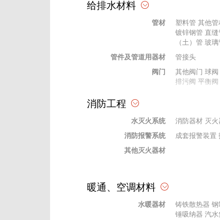
给排水材料
天棚、吊顶材料
其他吊顶
其他
管材
塑料管
其他管
幕墙材料
幕墙五金配件
镀锌钢管
直缝
格栅、网格
格栅
（土）管
网格
玻璃
管件及管道用器材
石膏粉、腻子
绝热、耐火材
管接头
玻璃材料
阀门
陶瓷内墙砖
其他阀门
球阀
钢
排污阀
平衡阀
装饰线条、装饰件、栏杆、扶手
贴墙布
栏杆、
法兰及其垫片
其他法兰
消防工程
橡胶、塑料
塑料型材
橡塑
供水设备
供水设备
其他
水灭火系统
杂质泵
消防器材
水轮泵
灭火
消防报警系统
水处理设备
过滤设备
成套报警装置
其他灭火器材
暖通、空调材料
水暖器材
铸铁散热器
钢
锤吸纳器
汽水