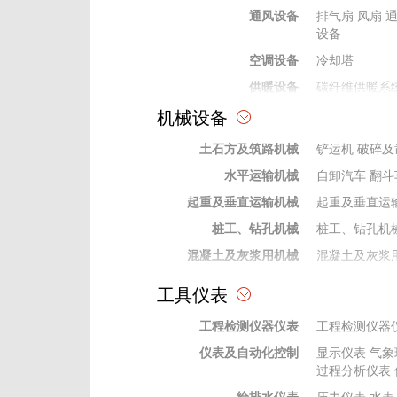
通风设备
排气扇
风扇
设备
空调设备
冷却塔
供暖设备
碳纤维供暖系
机械设备
热水、采暖锅炉设备
水暖及通风空调材料
土石方及筑路机械
铲运机
破碎及
水平运输机械
自卸汽车
翻斗
起重及垂直运输机械
起重及垂直运
桩工、钻孔机械
桩工、钻孔机
混凝土及灰浆用机械
混凝土及灰浆
泵类机械
泵类机械
工具仪表
焊接机械
焊接机械设备
工程检测仪器仪表
工程检测仪器
动力机械
动力机械
仪表及自动化控制
显示仪表
气象
钻探及地下工程机械
钻探及地下工
过程分析仪表
机
钻杆钻具
给排水仪表
压力仪表
水表