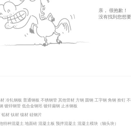
亲， 很抱歉！
没有找到您想
线材
冷轧钢板
普通钢板
不锈钢管
其他管材
方钢
圆钢
工字钢
角钢
拴钉
不
钢
镀锌钢管
低合金钢坯
镀锌扁钢
止水钢板
材
铅材
钛材
镍材
硅钢片
他特种混凝土
地面砖
混凝土板
预拌混凝土
混凝土模块（轴头块）