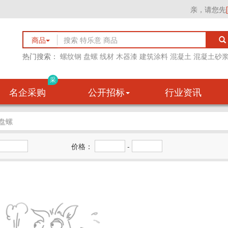
亲，请您先
商品
热门搜索：
螺纹钢
盘螺
线材
木器漆
建筑涂料
混凝土
混凝土砂
采
名企采购
公开招标
行业资讯
盘螺
价格：
-