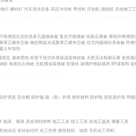
镝灯
碘钨灯
汽车清洗设备
高压冲洗枪
弯排机
压刨机
圆锯机
其他施工
割机
折弯机
调直机
电焊机
角磨机
热熔机
钢筋镦头机
钢筋挤压连接机
纤维增强水泥轻质多孔隔墙条板
复合节能墙板
纸面石膏板
维纶纤维增强
聚苯乙烯夹芯板
手动工具
钢丝网架水泥聚苯乙烯夹芯板
住宅内隔墙轻质条板
纤维
凝土外加剂
全站仪
游标卡尺
直角检测尺
卷尺
其他测量、测绘仪器
屋面瓦
液体壁纸
轻质干挂式外墙保温装饰挂板
天然无水粉刷石膏
瓷质抛
BR土壤强度试验仪
土壤液塑限测定仪
土壤击实仪
砼试件标养箱
电子天平
墙砖
海底化石地砖
无机预涂装饰板
软瓷砖
玻璃纤维贴墙布
BY灌浆料
彩
安定性测定仪
水泥凝结时间测定仪
其他试验仪器
料
水泥花阶砖
中空玻璃、茶色玻璃
料地板、地毯
塑料门窗
塑料浴缸
面膜
防护用具
耐火钢
安全帽
新型不锈钢
防护服
耐腐蚀性铝质装饰材料
眼（面）护具
密封材料
高耐蚀性金属及钛合金建
防护鞋
防坠落护具
呼吸
件
胎具、模具
其余周转材料
电工工具
钳工工具
其他工器具
测量工具
其他油品
瓷砖粘结剂
化工剂类
建筑植筋、锚固
无机化工原料