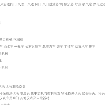
通风管道阀门
风管、风道
风口
风口过滤器/网
散流器
壁扇
换气扇
净化过
统
凿岩机械
挖掘机
车
洒水车
平板车
长材运输车
载重汽车
罐车
半挂车
载货汽车
拖车
输机械
械
用机械
仪表
工程测绘仪器
环保检测仪表
电度表
集中监视与控制装置
物性检测仪表
仪表接头、堵头
程机械
螺旋钻机
冲击器
潜水电钻机
水井钻机
勘探钻机
非开挖钻机
矿山
仪表专用阀门
其他仪表及自控器材
其他钻探及地下工程机械
热量表