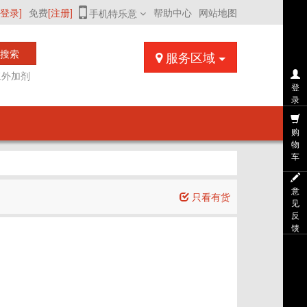
[登录]
免费
[注册]
帮助中心
网站地图
手机特乐意
搜索
服务区域
浆外加剂
登
录
购
物
车
意
只看有货
见
反
馈