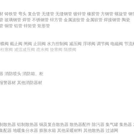
龙骨
材
铸铁管
弯头
复合管
无缝管
无缝钢管
镀锌管
橡胶管
方钢管
螺旋管
钢
管
玻璃钢管
焊管
不锈钢管
锌方管
金属波纹管
金属软管
焊接钢管
陶瓷
管
铜管
铝管
锌矩管
矩形管
料
其他腻子
橡胶塑料
普通石膏粉
化玻璃
蝶阀
截止阀
其他面砖
闸阀
镀膜玻璃
止回阀
水力控制阀
平板玻璃
陶瓷外墙砖
减压阀
浮球阀
特种玻璃
调节阀
电磁阀
节流
柱塞阀
减温减压阀
疏水阀
旋塞阀
隔膜阀
栏板
玻璃钢装饰线条、装饰件
地毯挂毯及门毡
艺术装饰制品
扶手
复合材料
其他塑料材料
塑料板
其他橡胶材料
橡胶板
橡胶条、带
泵
离心式水泵
水箱
供水控制柜
离心式油泵
转子泵
离心式耐腐蚀泵
离心
器
轴流泵
消防喷头
泵专用配件
消防箱、柜
计量泵
报警器材
其他消防器材
制散热器
铝制散热器
铜及复合散热器
散热器配件
除污器
集气罐
集热器
集配器
地暖集分水器
膨胀水箱
其他采暖材料
其他散热器
过滤网