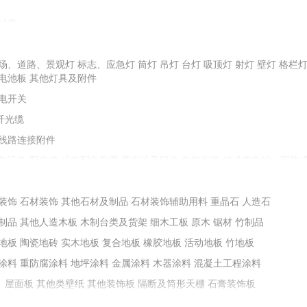
砂浆
配重砂
石子
石料
金刚砂
圆粒砂
场、道路、景观灯
油膏、剂、粉、胶类
标志、应急灯
防水屋面瓦
堵漏止水材料
筒灯
吊灯
台灯
防水灰浆
吸顶灯
射灯
油料、树脂
壁灯
格栏
电池板
其他灯具及附件
保温材料
其他耐火材料
石棉及其制品
电开关
纤光缆
土等掺合填充料
膨润土
线路连接附件
减水剂
抗裂防水剂
膨胀剂
加固剂
阻锈剂
地坪浸封剂
防冻剂
气设备
配电箱
成套配电装置
蓄电池及附件
电气柜类
箱式变电站（预装
其他成型制品
铸铁及铁构件
装置设备附件
预制烟囱、烟道
控制器
变频器
接触器
电动机
电抗器、电容器
能化设备
装饰
石材装饰
其他石材及制品
石材装饰辅助用料
重晶石
人造石
墙套管、瓷套管
绝缘布、绝缘带
绝缘板、绝缘箔
其他绝缘材料
制品
其他人造木板
木制台类及货架
细木工板
原木
锯材
竹制品
堵料
地板
陶瓷地砖
实木地板
复合地板
橡胶地板
活动地板
竹地板
涂料
重防腐涂料
地坪涂料
金属涂料
木器涂料
混凝土工程涂料
、屋面板
其他类壁纸
其他装饰板
隔断及筒形天棚
石膏装饰板
不锈钢门窗
铝合金门窗
窗帘及配件
塑料（塑钢）门窗
门窗锁类