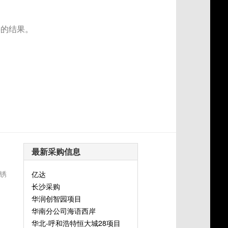
要的结果。
最新采购信息
锈
亿达
长沙采购
华润创智园项目
华南分公司海语西岸
华北-呼和浩特恒大城28项目