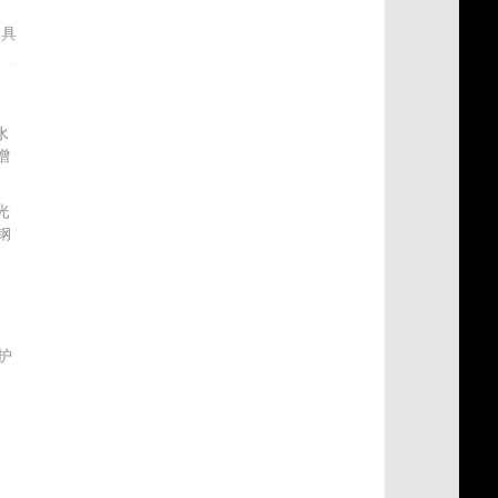
工具
其他
水
增
光
钢
材
护