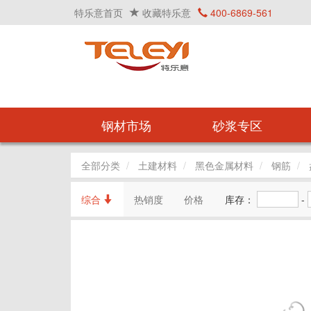
特乐意首页
收藏特乐意
400-6869-561
钢材市场
砂浆专区
全部分类
土建材料
黑色金属材料
钢筋
综合
热销度
价格
库存：
-