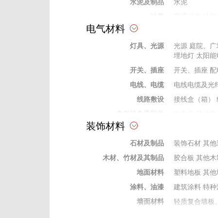
水泥及制品
水泥
砂浆
普通砂浆
功能
电气材料
砖、瓦、石、砂、灰
石灰
普通砂
灯具、光源
防水材料
防水卷材
光源
庭院、广
防水
埋地灯
太阳能
耐火保温材料
保温墙板
其他
开关、插座
开关、插座
配
防腐材料
防腐剂
电线、电缆
电线电缆及光
掺合料
矿粉
灰、粉、
线路敷设
接线盒（箱）
外加剂及修补剂
界面剂
密实剂
电气设备及附件
发电机
其他电
成型构件
钢结构制作件
装饰材料
变电站）
电气
弱电及信息类器材
安防及建筑智
石材及制品
装饰石材
其他
保险、绝缘材料
绝缘管
绝缘穿
木材、竹材及其制品
胶合板
其他木
电工电气材料
电缆桥架
防火
地面材料
塑料地板
其他
涂料、油漆
建筑涂料
特种
墙面材料
轻质复合墙板
门窗及配件
木门窗
配件