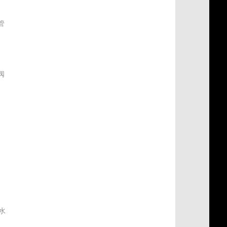
管
阀
式
水