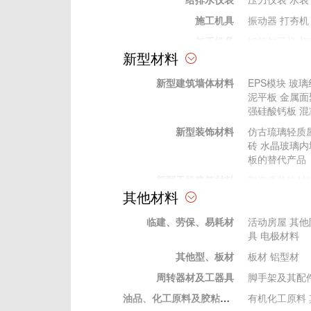
施工机具
振动器
打夯机
加工机具
钢筋加工机
切
新型材料
加工工具
电动工具
电动工具
新型建筑墙体材料
EPS模块
玻璃
手动工具
手动工具
泥平板
金属面
其他
强硅酸钙板
混
测量、测绘仪器
水准仪
经纬仪
新型装饰材料
仿古琉璃轻质
试验仪器
压力试验机
C
砖
水晶玻璃内
砼回弹仪
水泥
板的替代产品
新型无机建筑材料
陶瓷质装饰材
其他材料
新型有机材料
建筑胶粘剂
塑
临建、劳保、易耗材
新型金属建筑材料
装饰性金属表
活动房屋
其他
具
电极材料
其他型、板材
板材
铝型材
周转器材及工器具
脚手架及其配
油品、化工原料及胶粘材料
有机化工原料