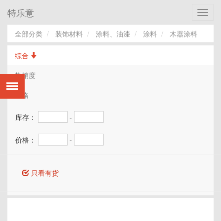
特乐意
Toggl
navig
全部分类
装饰材料
涂料、油漆
涂料
木器涂料
综合
热销度
价格
库存：
-
价格：
-
只看有货