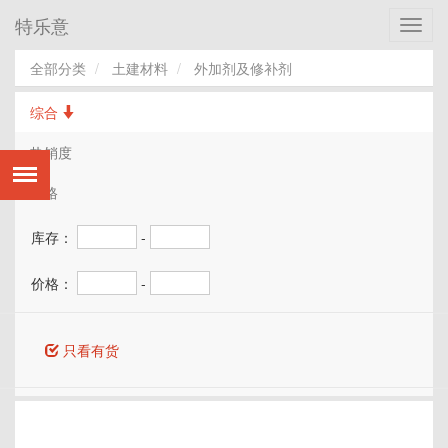
特乐意
Toggl
navig
全部分类
土建材料
外加剂及修补剂
综合
热销度
价格
库存：
-
价格：
-
只看有货