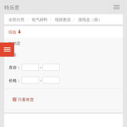
特乐意
Toggl
navig
全部分类
电气材料
线路敷设
接线盒（箱）
综合
热销度
价格
库存：
-
价格：
-
只看有货