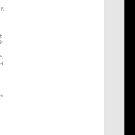
工具
其他
水
增
光
钢
材
护