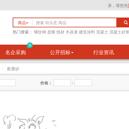
亲，请您先
商品
热门搜索：
螺纹钢
盘螺
线材
木器漆
建筑涂料
混凝土
混凝土砂
采
名企采购
公开招标
行业资讯
配重砂
价格：
-