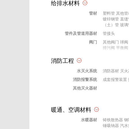
给排水材料
天棚、吊顶材料
其他吊顶
其他
管材
塑料管
其他管
幕墙材料
幕墙五金配件
镀锌钢管
直缝
格栅、网格
格栅
（土）管
网格
玻璃
管件及管道用器材
石膏粉、腻子
绝热、耐火材
管接头
玻璃材料
阀门
陶瓷内墙砖
其他阀门
球阀
钢
排污阀
平衡阀
装饰线条、装饰件、栏杆、扶手
贴墙布
栏杆、
法兰及其垫片
其他法兰
消防工程
橡胶、塑料
塑料型材
橡塑
供水设备
供水设备
其他
水灭火系统
杂质泵
消防器材
水轮泵
灭火
消防报警系统
水处理设备
过滤设备
成套报警装置
其他灭火器材
暖通、空调材料
水暖器材
铸铁散热器
钢
锤吸纳器
汽水