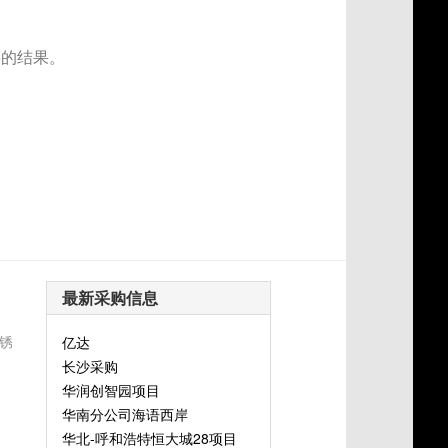
要的结果。
最新采购信息
锈
亿达
长沙采购
华润创智园项目
华南分公司海语西岸
华北-呼和浩特恒大城28项目