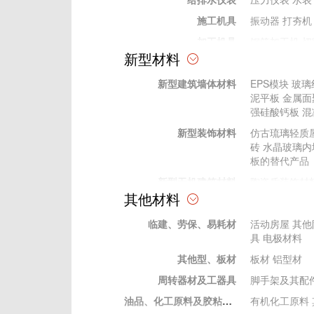
施工机具
振动器
打夯机
加工机具
钢筋加工机
切
新型材料
加工工具
电动工具
电动工具
新型建筑墙体材料
EPS模块
玻璃
手动工具
手动工具
泥平板
金属面
其他
强硅酸钙板
混
测量、测绘仪器
水准仪
经纬仪
新型装饰材料
仿古琉璃轻质
试验仪器
压力试验机
C
砖
水晶玻璃内
砼回弹仪
水泥
板的替代产品
新型无机建筑材料
陶瓷质装饰材
其他材料
新型有机材料
建筑胶粘剂
塑
临建、劳保、易耗材
新型金属建筑材料
装饰性金属表
活动房屋
其他
具
电极材料
其他型、板材
板材
铝型材
周转器材及工器具
脚手架及其配
油品、化工原料及胶粘材料
有机化工原料