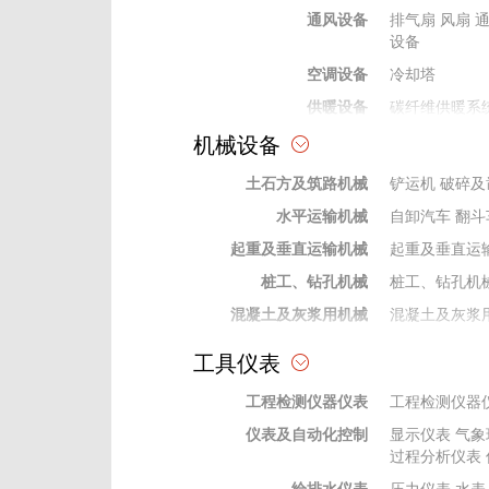
通风设备
排气扇
风扇
设备
空调设备
冷却塔
供暖设备
碳纤维供暖系
机械设备
热水、采暖锅炉设备
水暖及通风空调材料
土石方及筑路机械
铲运机
破碎及
水平运输机械
自卸汽车
翻斗
起重及垂直运输机械
起重及垂直运
桩工、钻孔机械
桩工、钻孔机
混凝土及灰浆用机械
混凝土及灰浆
泵类机械
泵类机械
工具仪表
焊接机械
焊接机械设备
工程检测仪器仪表
工程检测仪器
动力机械
动力机械
仪表及自动化控制
显示仪表
气象
钻探及地下工程机械
钻探及地下工
过程分析仪表
机
钻杆钻具
给排水仪表
压力仪表
水表