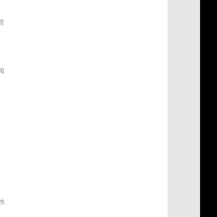
管
阀
式
水