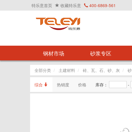
特乐意首页
收藏特乐意
400-6869-561
钢材市场
砂浆专区
全部分类
土建材料
砖、瓦、石、砂、灰
砂
综合
热销度
价格
库存：
-