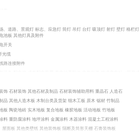
砂浆
配重砂
石子
石料
金刚砂
圆粒砂
场、道路、景观灯
油膏、剂、粉、胶类
标志、应急灯
防水屋面瓦
堵漏止水材料
筒灯
吊灯
台灯
防水灰浆
吸顶灯
射灯
油料、树脂
壁灯
格栏
电池板
其他灯具及附件
保温材料
其他耐火材料
石棉及其制品
电开关
纤光缆
土等掺合填充料
膨润土
线路连接附件
减水剂
抗裂防水剂
膨胀剂
加固剂
阻锈剂
地坪浸封剂
防冻剂
气设备
配电箱
成套配电装置
蓄电池及附件
电气柜类
箱式变电站（预装
其他成型制品
铸铁及铁构件
装置设备附件
预制烟囱、烟道
控制器
变频器
接触器
电动机
电抗器、电容器
能化设备
装饰
石材装饰
其他石材及制品
石材装饰辅助用料
重晶石
人造石
墙套管、瓷套管
绝缘布、绝缘带
绝缘板、绝缘箔
其他绝缘材料
制品
其他人造木板
木制台类及货架
细木工板
原木
锯材
竹制品
堵料
地板
陶瓷地砖
实木地板
复合地板
橡胶地板
活动地板
竹地板
涂料
重防腐涂料
地坪涂料
金属涂料
木器涂料
混凝土工程涂料
、屋面板
其他类壁纸
其他装饰板
隔断及筒形天棚
石膏装饰板
不锈钢门窗
铝合金门窗
窗帘及配件
塑料（塑钢）门窗
门窗锁类