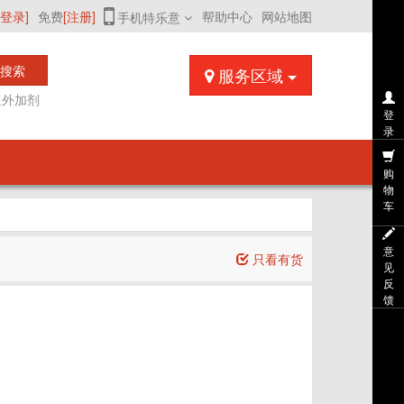
[登录]
免费
[注册]
帮助中心
网站地图
手机特乐意
搜索
服务区域
浆外加剂
登
录
购
物
车
意
只看有货
见
反
馈