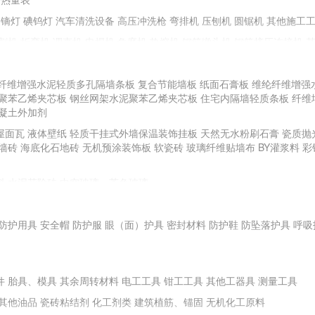
镝灯
碘钨灯
汽车清洗设备
高压冲洗枪
弯排机
压刨机
圆锯机
其他施工
割机
折弯机
调直机
电焊机
角磨机
热熔机
钢筋镦头机
钢筋挤压连接机
纤维增强水泥轻质多孔隔墙条板
复合节能墙板
纸面石膏板
维纶纤维增强
聚苯乙烯夹芯板
手动工具
钢丝网架水泥聚苯乙烯夹芯板
住宅内隔墙轻质条板
纤维
凝土外加剂
全站仪
游标卡尺
直角检测尺
卷尺
其他测量、测绘仪器
屋面瓦
液体壁纸
轻质干挂式外墙保温装饰挂板
天然无水粉刷石膏
瓷质抛
BR土壤强度试验仪
土壤液塑限测定仪
土壤击实仪
砼试件标养箱
电子天平
墙砖
海底化石地砖
无机预涂装饰板
软瓷砖
玻璃纤维贴墙布
BY灌浆料
彩
安定性测定仪
水泥凝结时间测定仪
其他试验仪器
料
水泥花阶砖
中空玻璃、茶色玻璃
料地板、地毯
塑料门窗
塑料浴缸
面膜
防护用具
耐火钢
安全帽
新型不锈钢
防护服
耐腐蚀性铝质装饰材料
眼（面）护具
密封材料
高耐蚀性金属及钛合金建
防护鞋
防坠落护具
呼吸
件
胎具、模具
其余周转材料
电工工具
钳工工具
其他工器具
测量工具
其他油品
瓷砖粘结剂
化工剂类
建筑植筋、锚固
无机化工原料