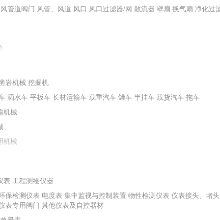
通风管道阀门
风管、风道
风口
风口过滤器/网
散流器
壁扇
换气扇
净化过
统
凿岩机械
挖掘机
车
洒水车
平板车
长材运输车
载重汽车
罐车
半挂车
载货汽车
拖车
输机械
械
用机械
仪表
工程测绘仪器
环保检测仪表
电度表
集中监视与控制装置
物性检测仪表
仪表接头、堵头
程机械
螺旋钻机
冲击器
潜水电钻机
水井钻机
勘探钻机
非开挖钻机
矿山
仪表专用阀门
其他仪表及自控器材
其他钻探及地下工程机械
热量表