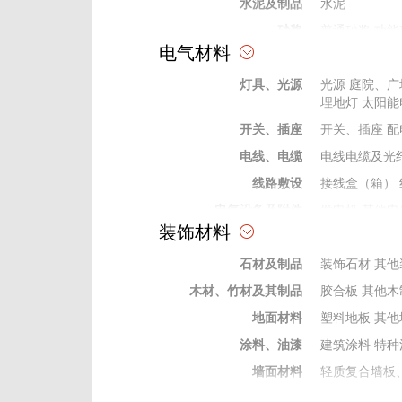
水泥及制品
水泥
砂浆
普通砂浆
功能
电气材料
砖、瓦、石、砂、灰
石灰
普通砂
灯具、光源
防水材料
防水卷材
光源
庭院、广
防水
埋地灯
太阳能
耐火保温材料
保温墙板
其他
开关、插座
开关、插座
配
防腐材料
防腐剂
电线、电缆
电线电缆及光
掺合料
矿粉
灰、粉、
线路敷设
接线盒（箱）
外加剂及修补剂
界面剂
密实剂
电气设备及附件
发电机
其他电
成型构件
钢结构制作件
装饰材料
变电站）
电气
弱电及信息类器材
安防及建筑智
石材及制品
装饰石材
其他
保险、绝缘材料
绝缘管
绝缘穿
木材、竹材及其制品
胶合板
其他木
电工电气材料
电缆桥架
防火
地面材料
塑料地板
其他
涂料、油漆
建筑涂料
特种
墙面材料
轻质复合墙板
门窗及配件
木门窗
配件