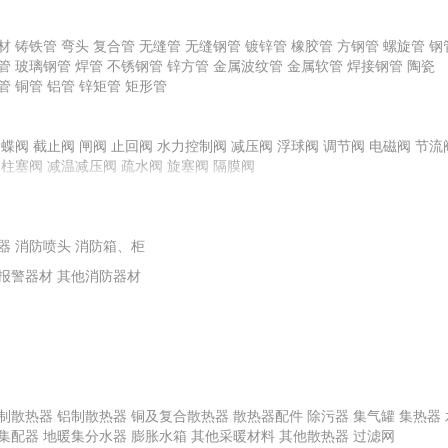
龙骨
材
铸铁管
弯头
复合管
无缝管
无缝钢管
镀锌管
橡胶管
方钢管
螺旋管
钢
管
玻璃钢管
焊管
不锈钢管
锌方管
金属波纹管
金属软管
焊接钢管
陶瓷
管
铜管
铝管
锌矩管
矩形管
料
其他腻子
橡胶塑料
普通石膏粉
化玻璃
蝶阀
截止阀
其他面砖
闸阀
镀膜玻璃
止回阀
水力控制阀
平板玻璃
陶瓷外墙砖
减压阀
浮球阀
特种玻璃
调节阀
电磁阀
节流
柱塞阀
减温减压阀
疏水阀
旋塞阀
隔膜阀
栏板
玻璃钢装饰线条、装饰件
地毯挂毯及门毡
艺术装饰制品
扶手
复合材料
其他塑料材料
塑料板
其他橡胶材料
橡胶板
橡胶条、带
泵
离心式水泵
水箱
供水控制柜
离心式油泵
转子泵
离心式耐腐蚀泵
离心
器
轴流泵
消防喷头
泵专用配件
消防箱、柜
计量泵
报警器材
其他消防器材
制散热器
铝制散热器
铜及复合散热器
散热器配件
除污器
集气罐
集热器
集配器
地暖集分水器
膨胀水箱
其他采暖材料
其他散热器
过滤网