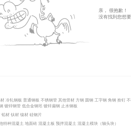
亲， 很抱歉！
没有找到您想
线材
冷轧钢板
普通钢板
不锈钢管
其他管材
方钢
圆钢
工字钢
角钢
拴钉
不
钢
镀锌钢管
低合金钢坯
镀锌扁钢
止水钢板
材
铅材
钛材
镍材
硅钢片
他特种混凝土
地面砖
混凝土板
预拌混凝土
混凝土模块（轴头块）