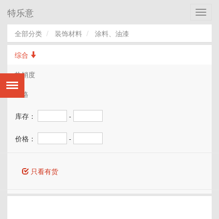
特乐意
Toggl
navig
全部分类
装饰材料
涂料、油漆
综合
热销度
价格
库存：
-
价格：
-
只看有货