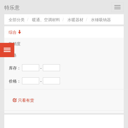
特乐意
Toggl
navig
全部分类
暖通、空调材料
水暖器材
水锤吸纳器
综合
热销度
价格
库存：
-
价格：
-
只看有货