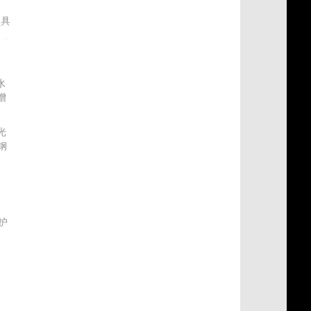
工具
其他
水
增
光
钢
材
护