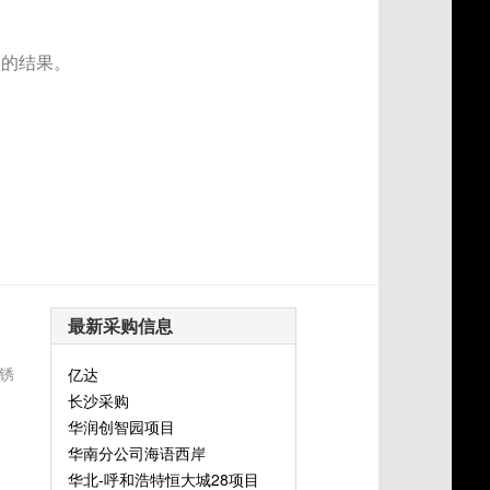
要的结果。
最新采购信息
锈
亿达
长沙采购
华润创智园项目
华南分公司海语西岸
华北-呼和浩特恒大城28项目