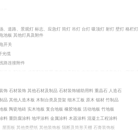
砂浆
配重砂
石子
石料
金刚砂
圆粒砂
场、道路、景观灯
油膏、剂、粉、胶类
标志、应急灯
防水屋面瓦
堵漏止水材料
筒灯
吊灯
台灯
防水灰浆
吸顶灯
射灯
油料、树脂
壁灯
格栏
电池板
其他灯具及附件
保温材料
其他耐火材料
石棉及其制品
电开关
纤光缆
土等掺合填充料
膨润土
线路连接附件
减水剂
抗裂防水剂
膨胀剂
加固剂
阻锈剂
地坪浸封剂
防冻剂
气设备
配电箱
成套配电装置
蓄电池及附件
电气柜类
箱式变电站（预装
其他成型制品
铸铁及铁构件
装置设备附件
预制烟囱、烟道
控制器
变频器
接触器
电动机
电抗器、电容器
能化设备
装饰
石材装饰
其他石材及制品
石材装饰辅助用料
重晶石
人造石
墙套管、瓷套管
绝缘布、绝缘带
绝缘板、绝缘箔
其他绝缘材料
制品
其他人造木板
木制台类及货架
细木工板
原木
锯材
竹制品
堵料
地板
陶瓷地砖
实木地板
复合地板
橡胶地板
活动地板
竹地板
涂料
重防腐涂料
地坪涂料
金属涂料
木器涂料
混凝土工程涂料
、屋面板
其他类壁纸
其他装饰板
隔断及筒形天棚
石膏装饰板
不锈钢门窗
铝合金门窗
窗帘及配件
塑料（塑钢）门窗
门窗锁类