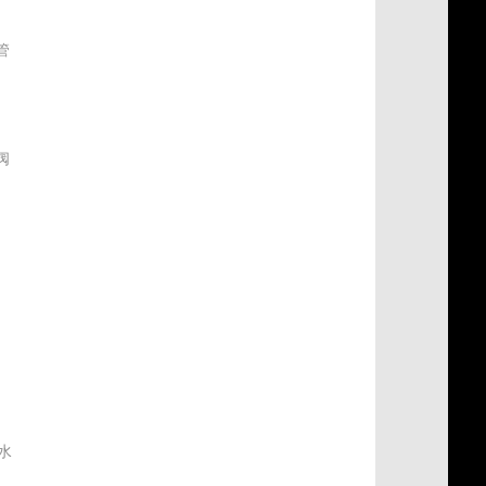
管
阀
式
水