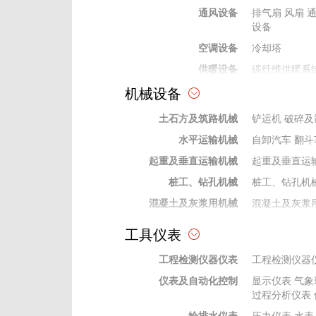
通风设备
排气扇
风扇
设备
空调设备
冷却塔
供暖设备
碳纤维供暖系
机械设备
热水、采暖锅炉设备
水暖及通风空调材料
土石方及筑路机械
铲运机
破碎及
水平运输机械
自卸汽车
翻斗
起重及垂直运输机械
起重及垂直运
桩工、钻孔机械
桩工、钻孔机
混凝土及灰浆用机械
混凝土及灰浆
泵类机械
泵类机械
工具仪表
焊接机械
焊接机械设备
工程检测仪器仪表
工程检测仪器
动力机械
动力机械
仪表及自动化控制
显示仪表
气象
钻探及地下工程机械
钻探及地下工
过程分析仪表
机
钻杆钻具
给排水仪表
压力仪表
水表