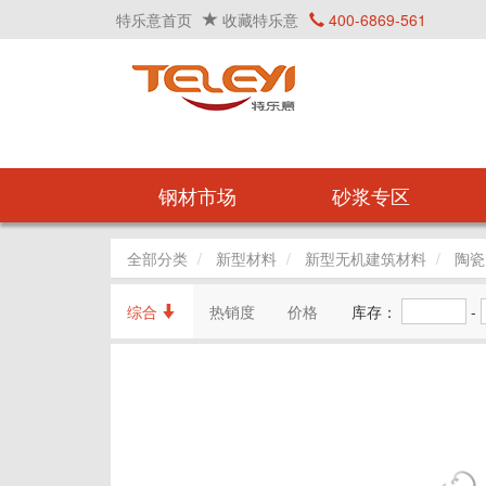
特乐意首页
收藏特乐意
400-6869-561
钢材市场
砂浆专区
全部分类
新型材料
新型无机建筑材料
陶瓷
综合
热销度
价格
库存：
-