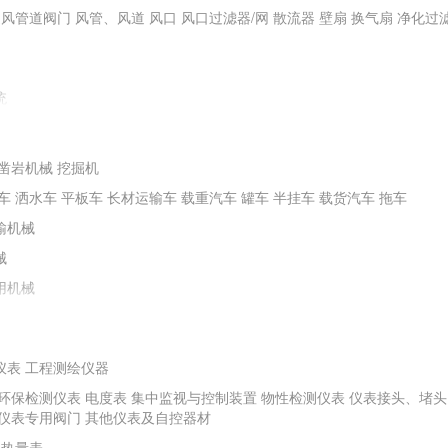
通风管道阀门
风管、风道
风口
风口过滤器/网
散流器
壁扇
换气扇
净化过
统
凿岩机械
挖掘机
车
洒水车
平板车
长材运输车
载重汽车
罐车
半挂车
载货汽车
拖车
输机械
械
用机械
仪表
工程测绘仪器
环保检测仪表
电度表
集中监视与控制装置
物性检测仪表
仪表接头、堵头
程机械
螺旋钻机
冲击器
潜水电钻机
水井钻机
勘探钻机
非开挖钻机
矿山
仪表专用阀门
其他仪表及自控器材
其他钻探及地下工程机械
热量表