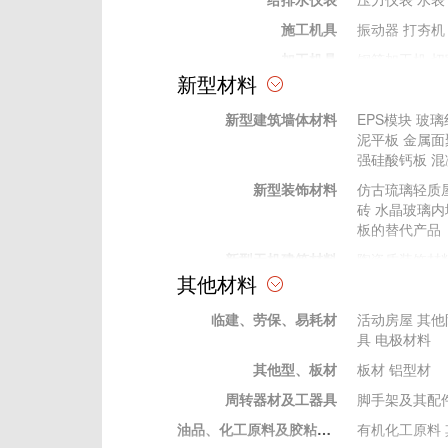
施工机具
振动器
打夯机
加工机具
钢筋加工机
切
新型材料
加工工具
电动工具
电动工具
新型建筑墙体材料
EPS模块
玻璃
手动工具
手动工具
泥平板
金属面
其他
强硅酸钙板
混
测量、测绘仪器
水准仪
经纬仪
新型装饰材料
仿古琉璃轻质
试验仪器
压力试验机
C
砖
水晶玻璃内
砼回弹仪
水泥
板的替代产品
新型无机建筑材料
陶瓷质装饰材
其他材料
新型有机材料
建筑胶粘剂
塑
临建、劳保、易耗材
新型金属建筑材料
装饰性金属表
活动房屋
其他
具
电极材料
其他型、板材
板材
铝型材
周转器材及工器具
脚手架及其配
油品、化工原料及胶粘材料
有机化工原料