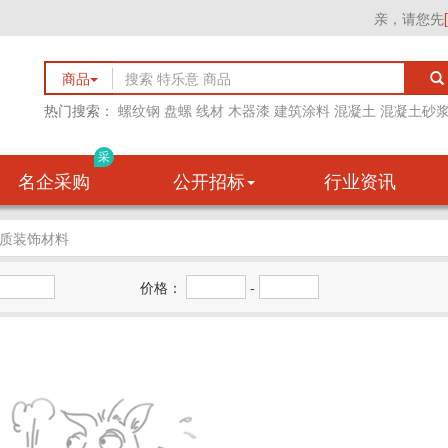
亲，请您先
商品
热门搜索：
螺纹钢
盘螺
线材
木器漆
建筑涂料
混凝土
混凝土砂
采
名企采购
公开招标
行业资讯
质装饰材料
价格：
-