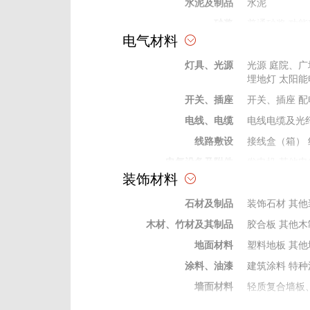
水泥及制品
水泥
砂浆
普通砂浆
功能
电气材料
砖、瓦、石、砂、灰
石灰
普通砂
灯具、光源
防水材料
防水卷材
光源
庭院、广
防水
埋地灯
太阳能
耐火保温材料
保温墙板
其他
开关、插座
开关、插座
配
防腐材料
防腐剂
电线、电缆
电线电缆及光
掺合料
矿粉
灰、粉、
线路敷设
接线盒（箱）
外加剂及修补剂
界面剂
密实剂
电气设备及附件
发电机
其他电
成型构件
钢结构制作件
装饰材料
变电站）
电气
弱电及信息类器材
安防及建筑智
石材及制品
装饰石材
其他
保险、绝缘材料
绝缘管
绝缘穿
木材、竹材及其制品
胶合板
其他木
电工电气材料
电缆桥架
防火
地面材料
塑料地板
其他
涂料、油漆
建筑涂料
特种
墙面材料
轻质复合墙板
门窗及配件
木门窗
配件