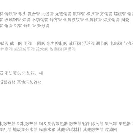
龙骨
材
铸铁管
弯头
复合管
无缝管
无缝钢管
镀锌管
橡胶管
方钢管
螺旋管
钢
管
玻璃钢管
焊管
不锈钢管
锌方管
金属波纹管
金属软管
焊接钢管
陶瓷
管
铜管
铝管
锌矩管
矩形管
料
其他腻子
橡胶塑料
普通石膏粉
化玻璃
蝶阀
截止阀
其他面砖
闸阀
镀膜玻璃
止回阀
水力控制阀
平板玻璃
陶瓷外墙砖
减压阀
浮球阀
特种玻璃
调节阀
电磁阀
节流
柱塞阀
减温减压阀
疏水阀
旋塞阀
隔膜阀
栏板
玻璃钢装饰线条、装饰件
地毯挂毯及门毡
艺术装饰制品
扶手
复合材料
其他塑料材料
塑料板
其他橡胶材料
橡胶板
橡胶条、带
泵
离心式水泵
水箱
供水控制柜
离心式油泵
转子泵
离心式耐腐蚀泵
离心
器
轴流泵
消防喷头
泵专用配件
消防箱、柜
计量泵
报警器材
其他消防器材
制散热器
铝制散热器
铜及复合散热器
散热器配件
除污器
集气罐
集热器
集配器
地暖集分水器
膨胀水箱
其他采暖材料
其他散热器
过滤网