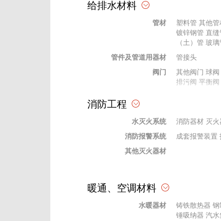
给排水材料
天棚、吊顶材料
其他吊顶
其他
管材
塑料管
其他管
幕墙材料
幕墙五金配件
镀锌钢管
直缝
格栅、网格
格栅
（土）管
网格
玻璃
管件及管道用器材
石膏粉、腻子
绝热、耐火材
管接头
玻璃材料
阀门
陶瓷内墙砖
其他阀门
球阀
钢
排污阀
平衡阀
装饰线条、装饰件、栏杆、扶手
贴墙布
栏杆、
法兰及其垫片
其他法兰
消防工程
橡胶、塑料
塑料型材
橡塑
供水设备
供水设备
其他
水灭火系统
杂质泵
消防器材
水轮泵
灭火
消防报警系统
水处理设备
过滤设备
成套报警装置
其他灭火器材
暖通、空调材料
水暖器材
铸铁散热器
钢
锤吸纳器
汽水