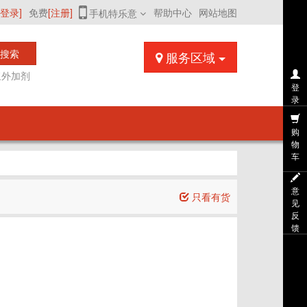
[登录]
免费
[注册]
帮助中心
网站地图
手机特乐意
搜索
服务区域
浆外加剂
登
录
购
物
车
意
只看有货
见
反
馈