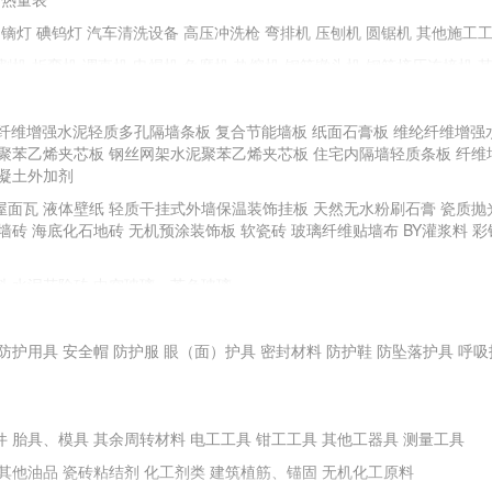
镝灯
碘钨灯
汽车清洗设备
高压冲洗枪
弯排机
压刨机
圆锯机
其他施工
割机
折弯机
调直机
电焊机
角磨机
热熔机
钢筋镦头机
钢筋挤压连接机
纤维增强水泥轻质多孔隔墙条板
复合节能墙板
纸面石膏板
维纶纤维增强
聚苯乙烯夹芯板
手动工具
钢丝网架水泥聚苯乙烯夹芯板
住宅内隔墙轻质条板
纤维
凝土外加剂
全站仪
游标卡尺
直角检测尺
卷尺
其他测量、测绘仪器
屋面瓦
液体壁纸
轻质干挂式外墙保温装饰挂板
天然无水粉刷石膏
瓷质抛
BR土壤强度试验仪
土壤液塑限测定仪
土壤击实仪
砼试件标养箱
电子天平
墙砖
海底化石地砖
无机预涂装饰板
软瓷砖
玻璃纤维贴墙布
BY灌浆料
彩
安定性测定仪
水泥凝结时间测定仪
其他试验仪器
料
水泥花阶砖
中空玻璃、茶色玻璃
料地板、地毯
塑料门窗
塑料浴缸
面膜
防护用具
耐火钢
安全帽
新型不锈钢
防护服
耐腐蚀性铝质装饰材料
眼（面）护具
密封材料
高耐蚀性金属及钛合金建
防护鞋
防坠落护具
呼吸
件
胎具、模具
其余周转材料
电工工具
钳工工具
其他工器具
测量工具
其他油品
瓷砖粘结剂
化工剂类
建筑植筋、锚固
无机化工原料