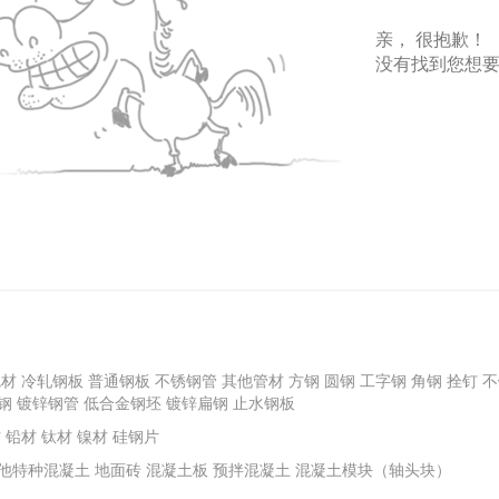
亲， 很抱歉！
没有找到您想
线材
冷轧钢板
普通钢板
不锈钢管
其他管材
方钢
圆钢
工字钢
角钢
拴钉
不
钢
镀锌钢管
低合金钢坯
镀锌扁钢
止水钢板
材
铅材
钛材
镍材
硅钢片
他特种混凝土
地面砖
混凝土板
预拌混凝土
混凝土模块（轴头块）