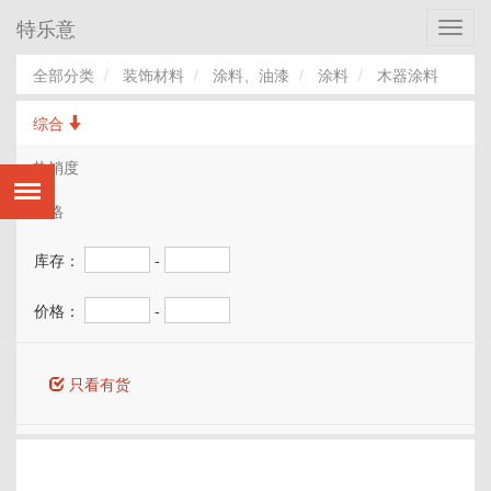
特乐意
Toggl
navig
全部分类
装饰材料
涂料、油漆
涂料
木器涂料
综合
热销度
价格
库存：
-
价格：
-
只看有货