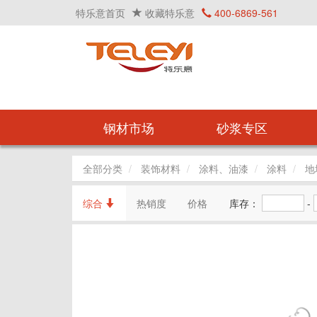
特乐意首页
收藏特乐意
400-6869-561
钢材市场
砂浆专区
全部分类
装饰材料
涂料、油漆
涂料
地
综合
热销度
价格
库存：
-