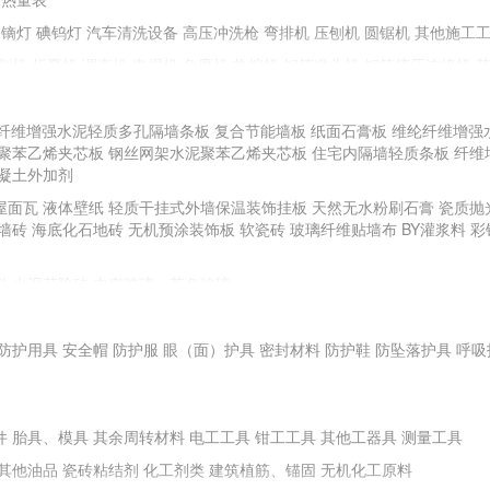
镝灯
碘钨灯
汽车清洗设备
高压冲洗枪
弯排机
压刨机
圆锯机
其他施工
割机
折弯机
调直机
电焊机
角磨机
热熔机
钢筋镦头机
钢筋挤压连接机
纤维增强水泥轻质多孔隔墙条板
复合节能墙板
纸面石膏板
维纶纤维增强
聚苯乙烯夹芯板
手动工具
钢丝网架水泥聚苯乙烯夹芯板
住宅内隔墙轻质条板
纤维
凝土外加剂
全站仪
游标卡尺
直角检测尺
卷尺
其他测量、测绘仪器
屋面瓦
液体壁纸
轻质干挂式外墙保温装饰挂板
天然无水粉刷石膏
瓷质抛
BR土壤强度试验仪
土壤液塑限测定仪
土壤击实仪
砼试件标养箱
电子天平
墙砖
海底化石地砖
无机预涂装饰板
软瓷砖
玻璃纤维贴墙布
BY灌浆料
彩
安定性测定仪
水泥凝结时间测定仪
其他试验仪器
料
水泥花阶砖
中空玻璃、茶色玻璃
料地板、地毯
塑料门窗
塑料浴缸
面膜
防护用具
耐火钢
安全帽
新型不锈钢
防护服
耐腐蚀性铝质装饰材料
眼（面）护具
密封材料
高耐蚀性金属及钛合金建
防护鞋
防坠落护具
呼吸
件
胎具、模具
其余周转材料
电工工具
钳工工具
其他工器具
测量工具
其他油品
瓷砖粘结剂
化工剂类
建筑植筋、锚固
无机化工原料