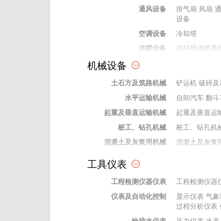
通风设备
排气扇
风扇
设备
空调设备
冷却塔
供暖设备
碳纤维供暖系
机械设备
热水、采暖锅炉设备
水暖及通风空调材料
土石方及筑路机械
铲运机
破碎及
水平运输机械
自卸汽车
翻斗
起重及垂直运输机械
起重及垂直运
桩工、钻孔机械
桩工、钻孔机
混凝土及灰浆用机械
混凝土及灰浆
泵类机械
泵类机械
工具仪表
焊接机械
焊接机械设备
工程检测仪器仪表
工程检测仪器
动力机械
动力机械
仪表及自动化控制
显示仪表
气象
钻探及地下工程机械
钻探及地下工
过程分析仪表
机
钻杆钻具
给排水仪表
压力仪表
水表