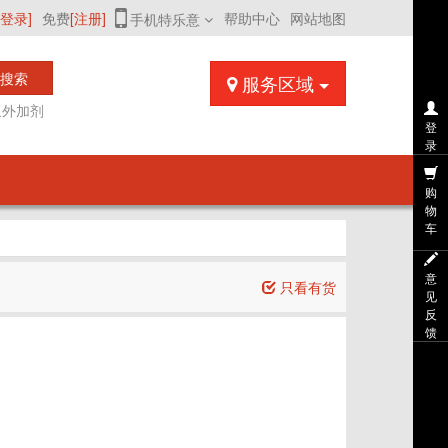
[登录]
免费
[注册]
帮助中心
网站地图
手机特乐意
搜索
服务区域
浆外加剂
登
录
购
物
车
意
只看有货
见
反
馈