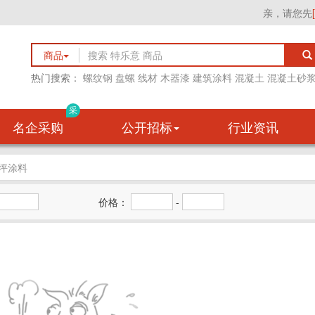
亲，请您先
商品
热门搜索：
螺纹钢
盘螺
线材
木器漆
建筑涂料
混凝土
混凝土砂
采
名企采购
公开招标
行业资讯
坪涂料
价格：
-