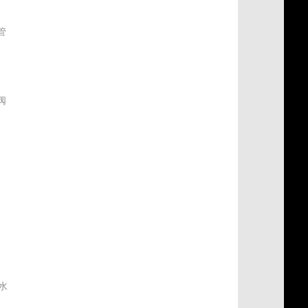
管
阀
式
水