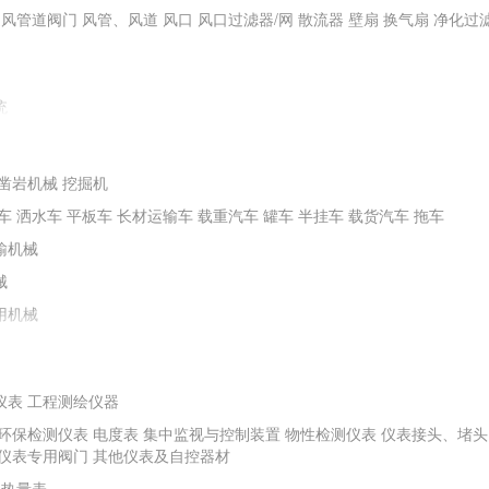
通风管道阀门
风管、风道
风口
风口过滤器/网
散流器
壁扇
换气扇
净化过
统
凿岩机械
挖掘机
车
洒水车
平板车
长材运输车
载重汽车
罐车
半挂车
载货汽车
拖车
输机械
械
用机械
仪表
工程测绘仪器
环保检测仪表
电度表
集中监视与控制装置
物性检测仪表
仪表接头、堵头
程机械
螺旋钻机
冲击器
潜水电钻机
水井钻机
勘探钻机
非开挖钻机
矿山
仪表专用阀门
其他仪表及自控器材
其他钻探及地下工程机械
热量表