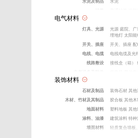
水泥及制品
水泥
砂浆
普通砂浆
功能
电气材料
砖、瓦、石、砂、灰
石灰
普通砂
灯具、光源
防水材料
防水卷材
光源
庭院、广
防水
埋地灯
太阳能
耐火保温材料
保温墙板
其他
开关、插座
开关、插座
配
防腐材料
防腐剂
电线、电缆
电线电缆及光
掺合料
矿粉
灰、粉、
线路敷设
接线盒（箱）
外加剂及修补剂
界面剂
密实剂
电气设备及附件
发电机
其他电
成型构件
钢结构制作件
装饰材料
变电站）
电气
弱电及信息类器材
安防及建筑智
石材及制品
装饰石材
其他
保险、绝缘材料
绝缘管
绝缘穿
木材、竹材及其制品
胶合板
其他木
电工电气材料
电缆桥架
防火
地面材料
塑料地板
其他
涂料、油漆
建筑涂料
特种
墙面材料
轻质复合墙板
门窗及配件
木门窗
配件