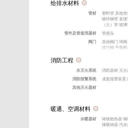
给排水材料
天棚、吊顶材料
其他吊顶
其他
管材
塑料管
其他管
幕墙材料
幕墙五金配件
镀锌钢管
直缝
格栅、网格
格栅
（土）管
网格
玻璃
管件及管道用器材
石膏粉、腻子
绝热、耐火材
管接头
玻璃材料
阀门
陶瓷内墙砖
其他阀门
球阀
钢
排污阀
平衡阀
装饰线条、装饰件、栏杆、扶手
贴墙布
栏杆、
法兰及其垫片
其他法兰
消防工程
橡胶、塑料
塑料型材
橡塑
供水设备
供水设备
其他
水灭火系统
杂质泵
消防器材
水轮泵
灭火
消防报警系统
水处理设备
过滤设备
成套报警装置
其他灭火器材
暖通、空调材料
水暖器材
铸铁散热器
钢
锤吸纳器
汽水