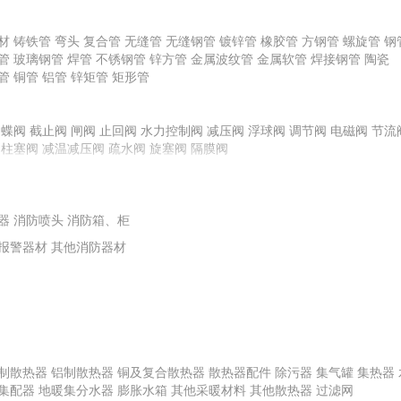
龙骨
材
铸铁管
弯头
复合管
无缝管
无缝钢管
镀锌管
橡胶管
方钢管
螺旋管
钢
管
玻璃钢管
焊管
不锈钢管
锌方管
金属波纹管
金属软管
焊接钢管
陶瓷
管
铜管
铝管
锌矩管
矩形管
料
其他腻子
橡胶塑料
普通石膏粉
化玻璃
蝶阀
截止阀
其他面砖
闸阀
镀膜玻璃
止回阀
水力控制阀
平板玻璃
陶瓷外墙砖
减压阀
浮球阀
特种玻璃
调节阀
电磁阀
节流
柱塞阀
减温减压阀
疏水阀
旋塞阀
隔膜阀
栏板
玻璃钢装饰线条、装饰件
地毯挂毯及门毡
艺术装饰制品
扶手
复合材料
其他塑料材料
塑料板
其他橡胶材料
橡胶板
橡胶条、带
泵
离心式水泵
水箱
供水控制柜
离心式油泵
转子泵
离心式耐腐蚀泵
离心
器
轴流泵
消防喷头
泵专用配件
消防箱、柜
计量泵
报警器材
其他消防器材
制散热器
铝制散热器
铜及复合散热器
散热器配件
除污器
集气罐
集热器
集配器
地暖集分水器
膨胀水箱
其他采暖材料
其他散热器
过滤网