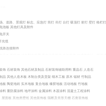
砂浆
配重砂
石子
石料
金刚砂
圆粒砂
场、道路、景观灯
油膏、剂、粉、胶类
标志、应急灯
防水屋面瓦
堵漏止水材料
筒灯
吊灯
台灯
防水灰浆
吸顶灯
射灯
油料、树脂
壁灯
格栏
电池板
其他灯具及附件
保温材料
其他耐火材料
石棉及其制品
电开关
纤光缆
土等掺合填充料
膨润土
线路连接附件
减水剂
抗裂防水剂
膨胀剂
加固剂
阻锈剂
地坪浸封剂
防冻剂
气设备
配电箱
成套配电装置
蓄电池及附件
电气柜类
箱式变电站（预装
其他成型制品
铸铁及铁构件
装置设备附件
预制烟囱、烟道
控制器
变频器
接触器
电动机
电抗器、电容器
能化设备
装饰
石材装饰
其他石材及制品
石材装饰辅助用料
重晶石
人造石
墙套管、瓷套管
绝缘布、绝缘带
绝缘板、绝缘箔
其他绝缘材料
制品
其他人造木板
木制台类及货架
细木工板
原木
锯材
竹制品
堵料
地板
陶瓷地砖
实木地板
复合地板
橡胶地板
活动地板
竹地板
涂料
重防腐涂料
地坪涂料
金属涂料
木器涂料
混凝土工程涂料
、屋面板
其他类壁纸
其他装饰板
隔断及筒形天棚
石膏装饰板
不锈钢门窗
铝合金门窗
窗帘及配件
塑料（塑钢）门窗
门窗锁类