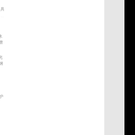
工具
其他
水
增
光
钢
材
护