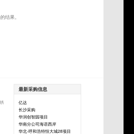
要的结果。
最新采购信息
锈
亿达
长沙采购
华润创智园项目
华南分公司海语西岸
华北-呼和浩特恒大城28项目