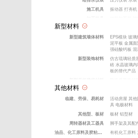
施工机具
振动器
打夯机
加工机具
钢筋加工机
切
新型材料
加工工具
电动工具
电动工具
新型建筑墙体材料
EPS模块
玻璃
手动工具
手动工具
泥平板
金属面
其他
强硅酸钙板
混
测量、测绘仪器
水准仪
经纬仪
新型装饰材料
仿古琉璃轻质
试验仪器
压力试验机
C
砖
水晶玻璃内
砼回弹仪
水泥
板的替代产品
新型无机建筑材料
陶瓷质装饰材
其他材料
新型有机材料
建筑胶粘剂
塑
临建、劳保、易耗材
新型金属建筑材料
装饰性金属表
活动房屋
其他
具
电极材料
其他型、板材
板材
铝型材
周转器材及工器具
脚手架及其配
油品、化工原料及胶粘材料
有机化工原料