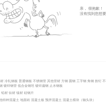
亲， 很抱歉！
没有找到您想
线材
冷轧钢板
普通钢板
不锈钢管
其他管材
方钢
圆钢
工字钢
角钢
拴钉
不
钢
镀锌钢管
低合金钢坯
镀锌扁钢
止水钢板
材
铅材
钛材
镍材
硅钢片
他特种混凝土
地面砖
混凝土板
预拌混凝土
混凝土模块（轴头块）