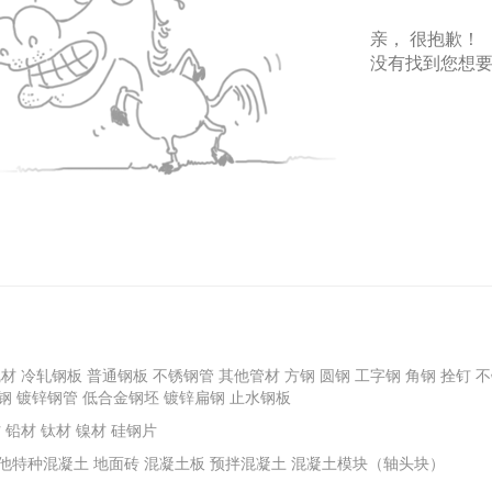
亲， 很抱歉！
没有找到您想
线材
冷轧钢板
普通钢板
不锈钢管
其他管材
方钢
圆钢
工字钢
角钢
拴钉
不
钢
镀锌钢管
低合金钢坯
镀锌扁钢
止水钢板
材
铅材
钛材
镍材
硅钢片
他特种混凝土
地面砖
混凝土板
预拌混凝土
混凝土模块（轴头块）