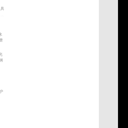
工具
其他
水
增
光
钢
材
护