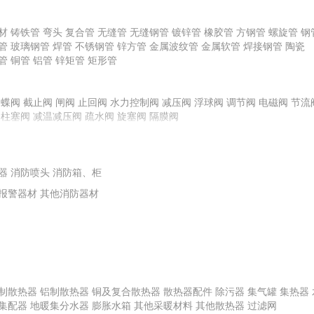
龙骨
材
铸铁管
弯头
复合管
无缝管
无缝钢管
镀锌管
橡胶管
方钢管
螺旋管
钢
管
玻璃钢管
焊管
不锈钢管
锌方管
金属波纹管
金属软管
焊接钢管
陶瓷
管
铜管
铝管
锌矩管
矩形管
料
其他腻子
橡胶塑料
普通石膏粉
化玻璃
蝶阀
截止阀
其他面砖
闸阀
镀膜玻璃
止回阀
水力控制阀
平板玻璃
陶瓷外墙砖
减压阀
浮球阀
特种玻璃
调节阀
电磁阀
节流
柱塞阀
减温减压阀
疏水阀
旋塞阀
隔膜阀
栏板
玻璃钢装饰线条、装饰件
地毯挂毯及门毡
艺术装饰制品
扶手
复合材料
其他塑料材料
塑料板
其他橡胶材料
橡胶板
橡胶条、带
泵
离心式水泵
水箱
供水控制柜
离心式油泵
转子泵
离心式耐腐蚀泵
离心
器
轴流泵
消防喷头
泵专用配件
消防箱、柜
计量泵
报警器材
其他消防器材
制散热器
铝制散热器
铜及复合散热器
散热器配件
除污器
集气罐
集热器
集配器
地暖集分水器
膨胀水箱
其他采暖材料
其他散热器
过滤网