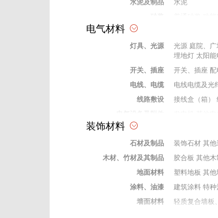
水泥及制品
水泥
砂浆
普通砂浆
功能
电气材料
砖、瓦、石、砂、灰
石灰
普通砂
灯具、光源
防水材料
防水卷材
光源
庭院、广
防水
埋地灯
太阳能
耐火保温材料
保温墙板
其他
开关、插座
开关、插座
配
防腐材料
防腐剂
电线、电缆
电线电缆及光
掺合料
矿粉
灰、粉、
线路敷设
接线盒（箱）
外加剂及修补剂
界面剂
密实剂
电气设备及附件
发电机
其他电
成型构件
钢结构制作件
装饰材料
变电站）
电气
弱电及信息类器材
安防及建筑智
石材及制品
装饰石材
其他
保险、绝缘材料
绝缘管
绝缘穿
木材、竹材及其制品
胶合板
其他木
电工电气材料
电缆桥架
防火
地面材料
塑料地板
其他
涂料、油漆
建筑涂料
特种
墙面材料
轻质复合墙板
门窗及配件
木门窗
配件