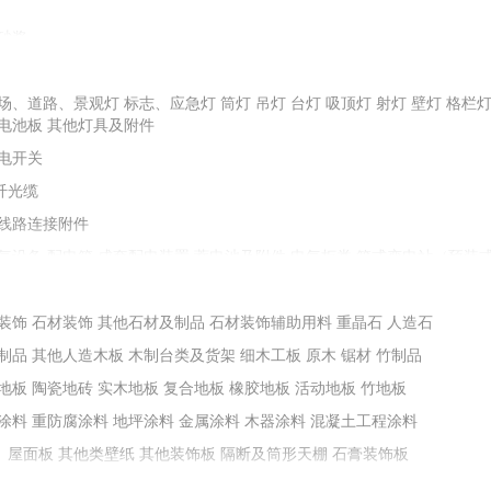
砂浆
配重砂
石子
石料
金刚砂
圆粒砂
场、道路、景观灯
油膏、剂、粉、胶类
标志、应急灯
防水屋面瓦
堵漏止水材料
筒灯
吊灯
台灯
防水灰浆
吸顶灯
射灯
油料、树脂
壁灯
格栏
电池板
其他灯具及附件
保温材料
其他耐火材料
石棉及其制品
电开关
纤光缆
土等掺合填充料
膨润土
线路连接附件
减水剂
抗裂防水剂
膨胀剂
加固剂
阻锈剂
地坪浸封剂
防冻剂
气设备
配电箱
成套配电装置
蓄电池及附件
电气柜类
箱式变电站（预装
其他成型制品
铸铁及铁构件
装置设备附件
预制烟囱、烟道
控制器
变频器
接触器
电动机
电抗器、电容器
能化设备
装饰
石材装饰
其他石材及制品
石材装饰辅助用料
重晶石
人造石
墙套管、瓷套管
绝缘布、绝缘带
绝缘板、绝缘箔
其他绝缘材料
制品
其他人造木板
木制台类及货架
细木工板
原木
锯材
竹制品
堵料
地板
陶瓷地砖
实木地板
复合地板
橡胶地板
活动地板
竹地板
涂料
重防腐涂料
地坪涂料
金属涂料
木器涂料
混凝土工程涂料
、屋面板
其他类壁纸
其他装饰板
隔断及筒形天棚
石膏装饰板
不锈钢门窗
铝合金门窗
窗帘及配件
塑料（塑钢）门窗
门窗锁类