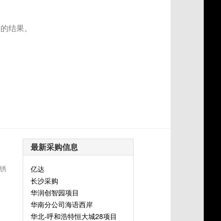
要的结果。
最新采购信息
锈
亿达
长沙采购
华润创智园项目
华南分公司海语西岸
华北-呼和浩特恒大城28项目