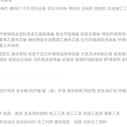
镝灯
碘钨灯
汽车清洗设备
高压冲洗枪
弯排机
压刨机
圆锯机
其他施工
割机
折弯机
调直机
电焊机
角磨机
热熔机
钢筋镦头机
钢筋挤压连接机
纤维增强水泥轻质多孔隔墙条板
复合节能墙板
纸面石膏板
维纶纤维增强
聚苯乙烯夹芯板
手动工具
钢丝网架水泥聚苯乙烯夹芯板
住宅内隔墙轻质条板
纤维
凝土外加剂
全站仪
游标卡尺
直角检测尺
卷尺
其他测量、测绘仪器
屋面瓦
液体壁纸
轻质干挂式外墙保温装饰挂板
天然无水粉刷石膏
瓷质抛
BR土壤强度试验仪
土壤液塑限测定仪
土壤击实仪
砼试件标养箱
电子天平
墙砖
海底化石地砖
无机预涂装饰板
软瓷砖
玻璃纤维贴墙布
BY灌浆料
彩
安定性测定仪
水泥凝结时间测定仪
其他试验仪器
料
水泥花阶砖
中空玻璃、茶色玻璃
料地板、地毯
塑料门窗
塑料浴缸
面膜
防护用具
耐火钢
安全帽
新型不锈钢
防护服
耐腐蚀性铝质装饰材料
眼（面）护具
密封材料
高耐蚀性金属及钛合金建
防护鞋
防坠落护具
呼吸
件
胎具、模具
其余周转材料
电工工具
钳工工具
其他工器具
测量工具
其他油品
瓷砖粘结剂
化工剂类
建筑植筋、锚固
无机化工原料