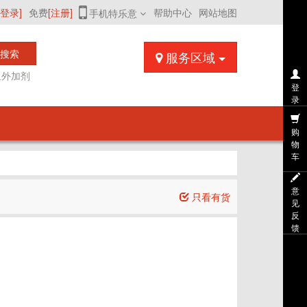
[登录]
免费
[注册]
帮助中心
网站地图
手机特乐意
搜索
服务区域
浆外加剂
登
录
购
物
车
意
只看有货
见
反
馈