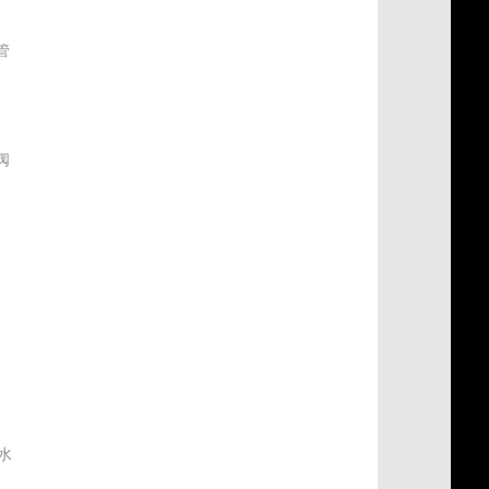
管
阀
式
水