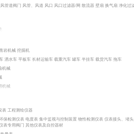
通风管道阀门
风管、风道
风口
风口过滤器/网
散流器
壁扇
换气扇
净化过
统
凿岩机械
挖掘机
车
洒水车
平板车
长材运输车
载重汽车
罐车
半挂车
载货汽车
拖车
输机械
械
用机械
仪表
工程测绘仪器
环保检测仪表
电度表
集中监视与控制装置
物性检测仪表
仪表接头、堵头
程机械
螺旋钻机
冲击器
潜水电钻机
水井钻机
勘探钻机
非开挖钻机
矿山
仪表专用阀门
其他仪表及自控器材
其他钻探及地下工程机械
热量表