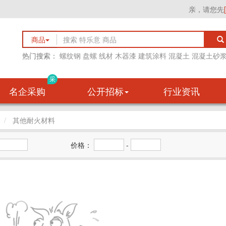
亲，请您先
商品
热门搜索：
螺纹钢
盘螺
线材
木器漆
建筑涂料
混凝土
混凝土砂
采
名企采购
公开招标
行业资讯
其他耐火材料
价格：
-