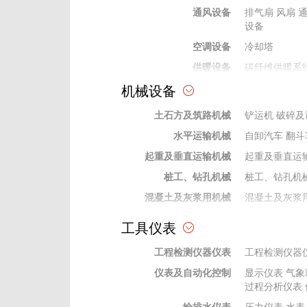
通风设备
排气扇
风扇
设备
空调设备
冷却塔
供暖设备
碳纤维供暖系
机械设备
热水、采暖锅炉设备
水暖及通风空调材料
土石方及筑路机械
铲运机
破碎及
水平运输机械
自卸汽车
翻斗
起重及垂直运输机械
起重及垂直运
桩工、钻孔机械
桩工、钻孔机
混凝土及灰浆用机械
混凝土及灰浆
泵类机械
泵类机械
工具仪表
焊接机械
焊接机械设备
工程检测仪器仪表
工程检测仪器
动力机械
动力机械
仪表及自动化控制
显示仪表
气象
钻探及地下工程机械
钻探及地下工
过程分析仪表
机
钻杆钻具
给排水仪表
压力仪表
水表