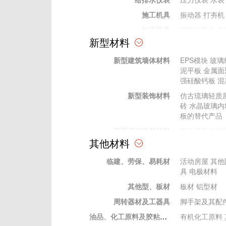
施工机具
振动器
打夯机
加工机具
钢筋加工机
切
新型材料
加工工具
电动工具
电动工具
新型建筑墙体材料
EPS模块
玻璃
手动工具
手动工具
泥平板
金属面
其他
强硅酸钙板
混
测量、测绘仪器
水准仪
经纬仪
新型装饰材料
仿古琉璃轻质
试验仪器
压力试验机
C
砖
水晶玻璃内
砼回弹仪
水泥
板的替代产品
新型无机建筑材料
陶瓷质装饰材
其他材料
新型有机材料
建筑胶粘剂
塑
临建、劳保、易耗材
新型金属建筑材料
装饰性金属表
活动房屋
其他
具
电极材料
其他型、板材
板材
铝型材
周转器材及工器具
脚手架及其配
油品、化工原料及胶粘材料
有机化工原料