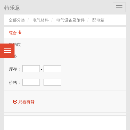
特乐意
Toggl
navig
全部分类
电气材料
电气设备及附件
配电箱
综合
热销度
价格
库存：
-
价格：
-
只看有货