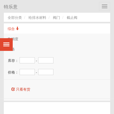
特乐意
Toggl
navig
全部分类
给排水材料
阀门
截止阀
综合
热销度
价格
库存：
-
价格：
-
只看有货