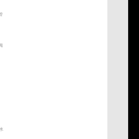
管
阀
式
水