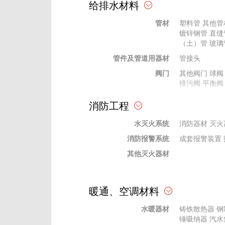
给排水材料
天棚、吊顶材料
其他吊顶
其他
管材
塑料管
其他管
幕墙材料
幕墙五金配件
镀锌钢管
直缝
格栅、网格
格栅
（土）管
网格
玻璃
管件及管道用器材
石膏粉、腻子
绝热、耐火材
管接头
玻璃材料
阀门
陶瓷内墙砖
其他阀门
球阀
钢
排污阀
平衡阀
装饰线条、装饰件、栏杆、扶手
贴墙布
栏杆、
法兰及其垫片
其他法兰
消防工程
橡胶、塑料
塑料型材
橡塑
供水设备
供水设备
其他
水灭火系统
杂质泵
消防器材
水轮泵
灭火
消防报警系统
水处理设备
过滤设备
成套报警装置
其他灭火器材
暖通、空调材料
水暖器材
铸铁散热器
钢
锤吸纳器
汽水