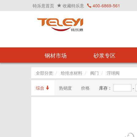
特乐意首页
收藏特乐意
400-6869-561
钢材市场
砂浆专区
全部分类
给排水材料
阀门
浮球阀
综合
热销度
价格
库存：
-