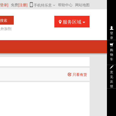
[登录]
免费
[注册]
帮助中心
网站地图
手机特乐意
搜索
服务区域
浆外加剂
登
录
购
物
车
意
只看有货
见
反
馈