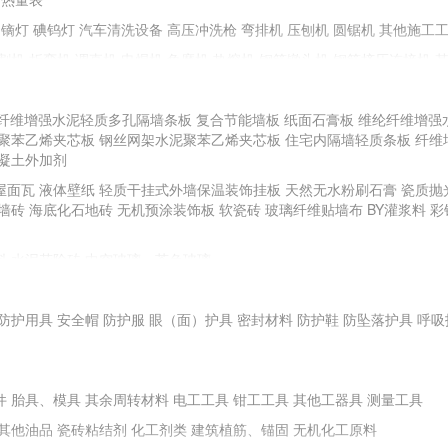
镝灯
碘钨灯
汽车清洗设备
高压冲洗枪
弯排机
压刨机
圆锯机
其他施工
割机
折弯机
调直机
电焊机
角磨机
热熔机
钢筋镦头机
钢筋挤压连接机
纤维增强水泥轻质多孔隔墙条板
复合节能墙板
纸面石膏板
维纶纤维增强
聚苯乙烯夹芯板
手动工具
钢丝网架水泥聚苯乙烯夹芯板
住宅内隔墙轻质条板
纤维
凝土外加剂
全站仪
游标卡尺
直角检测尺
卷尺
其他测量、测绘仪器
屋面瓦
液体壁纸
轻质干挂式外墙保温装饰挂板
天然无水粉刷石膏
瓷质抛
BR土壤强度试验仪
土壤液塑限测定仪
土壤击实仪
砼试件标养箱
电子天平
墙砖
海底化石地砖
无机预涂装饰板
软瓷砖
玻璃纤维贴墙布
BY灌浆料
彩
安定性测定仪
水泥凝结时间测定仪
其他试验仪器
料
水泥花阶砖
中空玻璃、茶色玻璃
料地板、地毯
塑料门窗
塑料浴缸
面膜
防护用具
耐火钢
安全帽
新型不锈钢
防护服
耐腐蚀性铝质装饰材料
眼（面）护具
密封材料
高耐蚀性金属及钛合金建
防护鞋
防坠落护具
呼吸
件
胎具、模具
其余周转材料
电工工具
钳工工具
其他工器具
测量工具
其他油品
瓷砖粘结剂
化工剂类
建筑植筋、锚固
无机化工原料