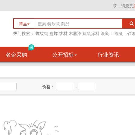
亲，请您先
商品
热门搜索：
螺纹钢
盘螺
线材
木器漆
建筑涂料
混凝土
混凝土砂
采
名企采购
公开招标
行业资讯
价格：
-