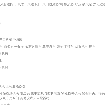
通风管道阀门
风管、风道
风口
风口过滤器/网
散流器
壁扇
换气扇
净化过
统
凿岩机械
挖掘机
车
洒水车
平板车
长材运输车
载重汽车
罐车
半挂车
载货汽车
拖车
输机械
械
用机械
仪表
工程测绘仪器
环保检测仪表
电度表
集中监视与控制装置
物性检测仪表
仪表接头、堵头
程机械
螺旋钻机
冲击器
潜水电钻机
水井钻机
勘探钻机
非开挖钻机
矿山
仪表专用阀门
其他仪表及自控器材
其他钻探及地下工程机械
热量表