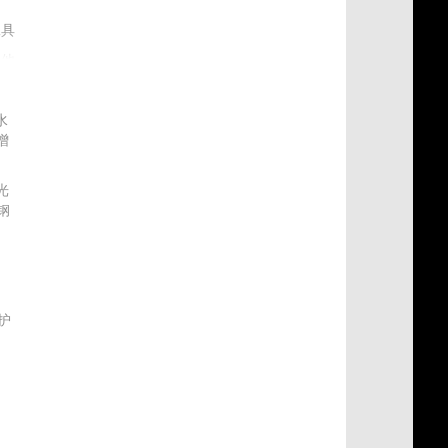
工具
其他
水
增
光
钢
材
护