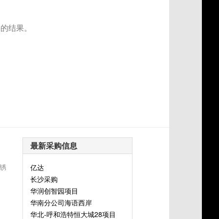
要的结果。
最新采购信息
锈
亿达
长沙采购
华润创智园项目
华南分公司海语西岸
华北-呼和浩特恒大城28项目