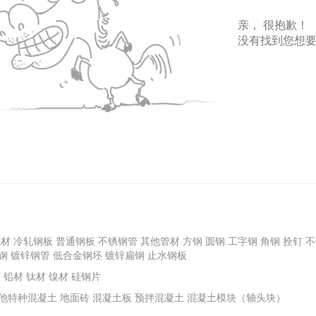
亲， 很抱歉！
没有找到您想
线材
冷轧钢板
普通钢板
不锈钢管
其他管材
方钢
圆钢
工字钢
角钢
拴钉
不
钢
镀锌钢管
低合金钢坯
镀锌扁钢
止水钢板
材
铅材
钛材
镍材
硅钢片
他特种混凝土
地面砖
混凝土板
预拌混凝土
混凝土模块（轴头块）