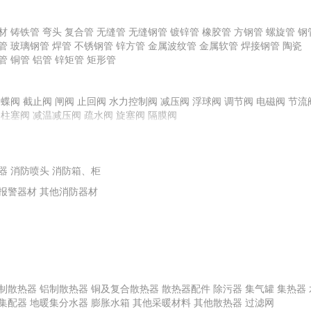
龙骨
材
铸铁管
弯头
复合管
无缝管
无缝钢管
镀锌管
橡胶管
方钢管
螺旋管
钢
管
玻璃钢管
焊管
不锈钢管
锌方管
金属波纹管
金属软管
焊接钢管
陶瓷
管
铜管
铝管
锌矩管
矩形管
料
其他腻子
橡胶塑料
普通石膏粉
化玻璃
蝶阀
截止阀
其他面砖
闸阀
镀膜玻璃
止回阀
水力控制阀
平板玻璃
陶瓷外墙砖
减压阀
浮球阀
特种玻璃
调节阀
电磁阀
节流
柱塞阀
减温减压阀
疏水阀
旋塞阀
隔膜阀
栏板
玻璃钢装饰线条、装饰件
地毯挂毯及门毡
艺术装饰制品
扶手
复合材料
其他塑料材料
塑料板
其他橡胶材料
橡胶板
橡胶条、带
泵
离心式水泵
水箱
供水控制柜
离心式油泵
转子泵
离心式耐腐蚀泵
离心
器
轴流泵
消防喷头
泵专用配件
消防箱、柜
计量泵
报警器材
其他消防器材
制散热器
铝制散热器
铜及复合散热器
散热器配件
除污器
集气罐
集热器
集配器
地暖集分水器
膨胀水箱
其他采暖材料
其他散热器
过滤网