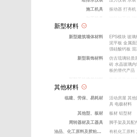
施工机具
振动器
打夯机
加工机具
钢筋加工机
切
新型材料
加工工具
电动工具
电动工具
新型建筑墙体材料
EPS模块
玻璃
手动工具
手动工具
泥平板
金属面
其他
强硅酸钙板
混
测量、测绘仪器
水准仪
经纬仪
新型装饰材料
仿古琉璃轻质
试验仪器
压力试验机
C
砖
水晶玻璃内
砼回弹仪
水泥
板的替代产品
新型无机建筑材料
陶瓷质装饰材
其他材料
新型有机材料
建筑胶粘剂
塑
临建、劳保、易耗材
新型金属建筑材料
装饰性金属表
活动房屋
其他
具
电极材料
其他型、板材
板材
铝型材
周转器材及工器具
脚手架及其配
油品、化工原料及胶粘材料
有机化工原料