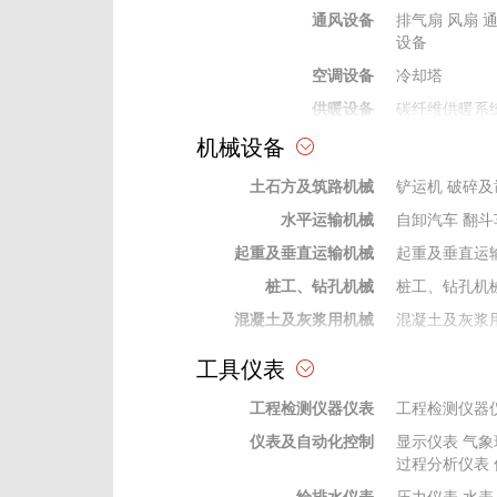
通风设备
排气扇
风扇
设备
空调设备
冷却塔
供暖设备
碳纤维供暖系
机械设备
热水、采暖锅炉设备
水暖及通风空调材料
土石方及筑路机械
铲运机
破碎及
水平运输机械
自卸汽车
翻斗
起重及垂直运输机械
起重及垂直运
桩工、钻孔机械
桩工、钻孔机
混凝土及灰浆用机械
混凝土及灰浆
泵类机械
泵类机械
工具仪表
焊接机械
焊接机械设备
工程检测仪器仪表
工程检测仪器
动力机械
动力机械
仪表及自动化控制
显示仪表
气象
钻探及地下工程机械
钻探及地下工
过程分析仪表
机
钻杆钻具
给排水仪表
压力仪表
水表