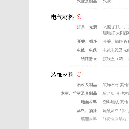
水泥及制品
水泥
砂浆
普通砂浆
功能
电气材料
砖、瓦、石、砂、灰
石灰
普通砂
灯具、光源
防水材料
防水卷材
光源
庭院、广
防水
埋地灯
太阳能
耐火保温材料
保温墙板
其他
开关、插座
开关、插座
配
防腐材料
防腐剂
电线、电缆
电线电缆及光
掺合料
矿粉
灰、粉、
线路敷设
接线盒（箱）
外加剂及修补剂
界面剂
密实剂
电气设备及附件
发电机
其他电
成型构件
钢结构制作件
装饰材料
变电站）
电气
弱电及信息类器材
安防及建筑智
石材及制品
装饰石材
其他
保险、绝缘材料
绝缘管
绝缘穿
木材、竹材及其制品
胶合板
其他木
电工电气材料
电缆桥架
防火
地面材料
塑料地板
其他
涂料、油漆
建筑涂料
特种
墙面材料
轻质复合墙板
门窗及配件
木门窗
配件