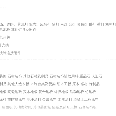
砂浆
配重砂
石子
石料
金刚砂
圆粒砂
场、道路、景观灯
油膏、剂、粉、胶类
标志、应急灯
防水屋面瓦
堵漏止水材料
筒灯
吊灯
台灯
防水灰浆
吸顶灯
射灯
油料、树脂
壁灯
格栏
电池板
其他灯具及附件
保温材料
其他耐火材料
石棉及其制品
电开关
纤光缆
土等掺合填充料
膨润土
线路连接附件
减水剂
抗裂防水剂
膨胀剂
加固剂
阻锈剂
地坪浸封剂
防冻剂
气设备
配电箱
成套配电装置
蓄电池及附件
电气柜类
箱式变电站（预装
其他成型制品
铸铁及铁构件
装置设备附件
预制烟囱、烟道
控制器
变频器
接触器
电动机
电抗器、电容器
能化设备
装饰
石材装饰
其他石材及制品
石材装饰辅助用料
重晶石
人造石
墙套管、瓷套管
绝缘布、绝缘带
绝缘板、绝缘箔
其他绝缘材料
制品
其他人造木板
木制台类及货架
细木工板
原木
锯材
竹制品
堵料
地板
陶瓷地砖
实木地板
复合地板
橡胶地板
活动地板
竹地板
涂料
重防腐涂料
地坪涂料
金属涂料
木器涂料
混凝土工程涂料
、屋面板
其他类壁纸
其他装饰板
隔断及筒形天棚
石膏装饰板
不锈钢门窗
铝合金门窗
窗帘及配件
塑料（塑钢）门窗
门窗锁类