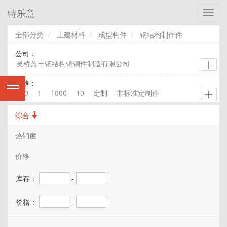
特乐意
Toggl
navig
全部分类
土建材料
成型构件
钢结构制作件
公司：
吴桥盈丰钢结构铸钢件制造有限公司
规格：
100
1
1000
10
定制
非标准定制件
综合
热销度
价格
库存：
-
价格：
-