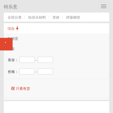
特乐意
Toggl
navig
全部分类
给排水材料
管材
焊接钢管
综合
热销度
价格
库存：
-
价格：
-
只看有货