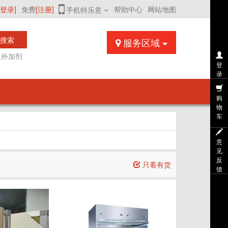
[登录]
免费
[注册]
帮助中心
网站地图
手机特乐意
搜索
服务区域
浆外加剂
登
录
购
物
车
意
见
反
只看有货
馈