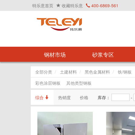
特乐意首页
收藏特乐意
400-6869-561
钢材市场
砂浆专区
全部分类
土建材料
黑色金属材料
铁/钢板
彩色涂层钢板
其他类型钢板
综合
热销度
价格
库存：
-