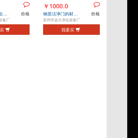
￥1000.0
净化彩钢板在生物工程领域中的优势
价格
钢质洁净门的材质特点
价格
设备厂
苏州市远大净化设备厂
买
我要买