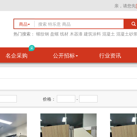
亲，请您先
商品
热门搜索：
螺纹钢
盘螺
线材
木器漆
建筑涂料
混凝土
混凝土砂
采
名企采购
公开招标
行业资讯
价格：
-