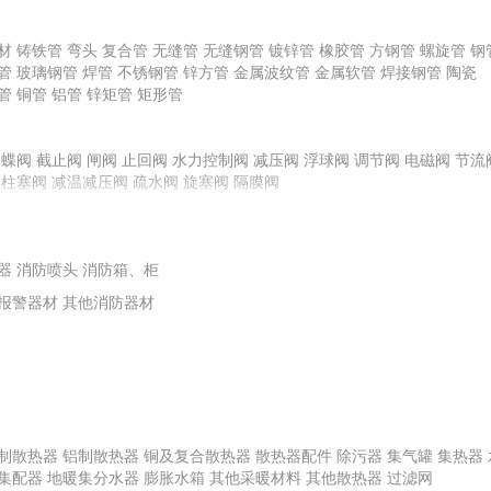
龙骨
材
铸铁管
弯头
复合管
无缝管
无缝钢管
镀锌管
橡胶管
方钢管
螺旋管
钢
管
玻璃钢管
焊管
不锈钢管
锌方管
金属波纹管
金属软管
焊接钢管
陶瓷
管
铜管
铝管
锌矩管
矩形管
料
其他腻子
橡胶塑料
普通石膏粉
化玻璃
蝶阀
截止阀
其他面砖
闸阀
镀膜玻璃
止回阀
水力控制阀
平板玻璃
陶瓷外墙砖
减压阀
浮球阀
特种玻璃
调节阀
电磁阀
节流
柱塞阀
减温减压阀
疏水阀
旋塞阀
隔膜阀
栏板
玻璃钢装饰线条、装饰件
地毯挂毯及门毡
艺术装饰制品
扶手
复合材料
其他塑料材料
塑料板
其他橡胶材料
橡胶板
橡胶条、带
泵
离心式水泵
水箱
供水控制柜
离心式油泵
转子泵
离心式耐腐蚀泵
离心
器
轴流泵
消防喷头
泵专用配件
消防箱、柜
计量泵
报警器材
其他消防器材
制散热器
铝制散热器
铜及复合散热器
散热器配件
除污器
集气罐
集热器
集配器
地暖集分水器
膨胀水箱
其他采暖材料
其他散热器
过滤网