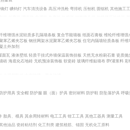
镝灯
碘钨灯
汽车清洗设备
高压冲洗枪
弯排机
压刨机
圆锯机
其他施工
割机
折弯机
调直机
电焊机
角磨机
热熔机
钢筋镦头机
钢筋挤压连接机
纤维增强水泥轻质多孔隔墙条板
复合节能墙板
纸面石膏板
维纶纤维增强
聚苯乙烯夹芯板
手动工具
钢丝网架水泥聚苯乙烯夹芯板
住宅内隔墙轻质条板
纤维
凝土外加剂
全站仪
游标卡尺
直角检测尺
卷尺
其他测量、测绘仪器
屋面瓦
液体壁纸
轻质干挂式外墙保温装饰挂板
天然无水粉刷石膏
瓷质抛
BR土壤强度试验仪
土壤液塑限测定仪
土壤击实仪
砼试件标养箱
电子天平
墙砖
海底化石地砖
无机预涂装饰板
软瓷砖
玻璃纤维贴墙布
BY灌浆料
彩
安定性测定仪
水泥凝结时间测定仪
其他试验仪器
料
水泥花阶砖
中空玻璃、茶色玻璃
料地板、地毯
塑料门窗
塑料浴缸
面膜
防护用具
耐火钢
安全帽
新型不锈钢
防护服
耐腐蚀性铝质装饰材料
眼（面）护具
密封材料
高耐蚀性金属及钛合金建
防护鞋
防坠落护具
呼吸
件
胎具、模具
其余周转材料
电工工具
钳工工具
其他工器具
测量工具
其他油品
瓷砖粘结剂
化工剂类
建筑植筋、锚固
无机化工原料