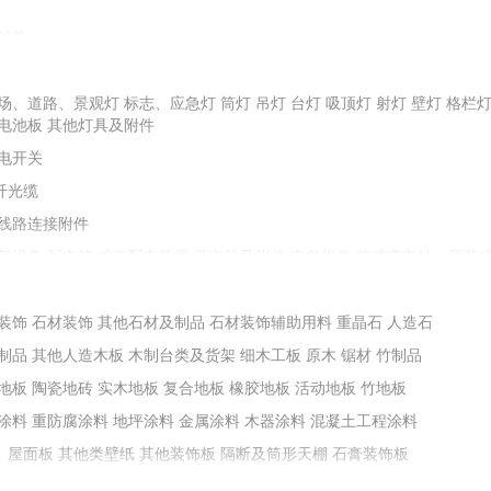
砂浆
配重砂
石子
石料
金刚砂
圆粒砂
场、道路、景观灯
油膏、剂、粉、胶类
标志、应急灯
防水屋面瓦
堵漏止水材料
筒灯
吊灯
台灯
防水灰浆
吸顶灯
射灯
油料、树脂
壁灯
格栏
电池板
其他灯具及附件
保温材料
其他耐火材料
石棉及其制品
电开关
纤光缆
土等掺合填充料
膨润土
线路连接附件
减水剂
抗裂防水剂
膨胀剂
加固剂
阻锈剂
地坪浸封剂
防冻剂
气设备
配电箱
成套配电装置
蓄电池及附件
电气柜类
箱式变电站（预装
其他成型制品
铸铁及铁构件
装置设备附件
预制烟囱、烟道
控制器
变频器
接触器
电动机
电抗器、电容器
能化设备
装饰
石材装饰
其他石材及制品
石材装饰辅助用料
重晶石
人造石
墙套管、瓷套管
绝缘布、绝缘带
绝缘板、绝缘箔
其他绝缘材料
制品
其他人造木板
木制台类及货架
细木工板
原木
锯材
竹制品
堵料
地板
陶瓷地砖
实木地板
复合地板
橡胶地板
活动地板
竹地板
涂料
重防腐涂料
地坪涂料
金属涂料
木器涂料
混凝土工程涂料
、屋面板
其他类壁纸
其他装饰板
隔断及筒形天棚
石膏装饰板
不锈钢门窗
铝合金门窗
窗帘及配件
塑料（塑钢）门窗
门窗锁类