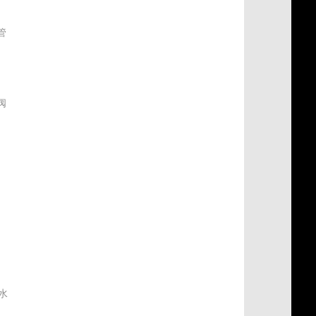
管
阀
式
水