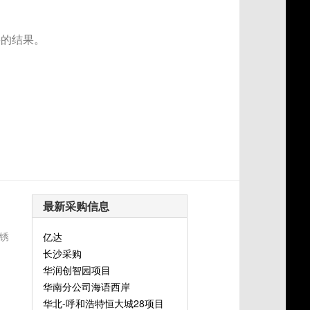
要的结果。
最新采购信息
锈
亿达
长沙采购
华润创智园项目
华南分公司海语西岸
华北-呼和浩特恒大城28项目