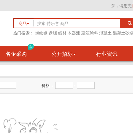
亲，请您先
商品
热门搜索：
螺纹钢
盘螺
线材
木器漆
建筑涂料
混凝土
混凝土砂
采
名企采购
公开招标
行业资讯
价格：
-