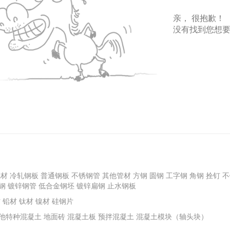
亲， 很抱歉！
没有找到您想
线材
冷轧钢板
普通钢板
不锈钢管
其他管材
方钢
圆钢
工字钢
角钢
拴钉
不
钢
镀锌钢管
低合金钢坯
镀锌扁钢
止水钢板
材
铅材
钛材
镍材
硅钢片
他特种混凝土
地面砖
混凝土板
预拌混凝土
混凝土模块（轴头块）