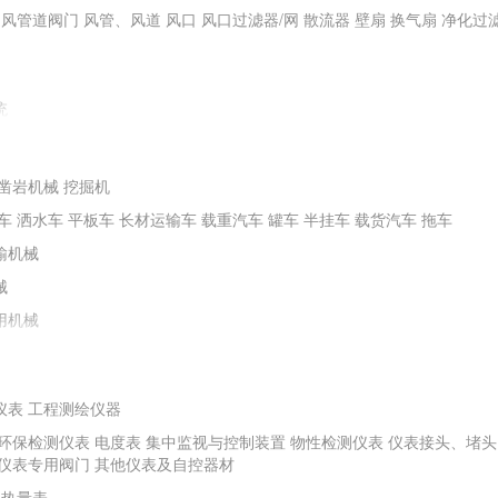
通风管道阀门
风管、风道
风口
风口过滤器/网
散流器
壁扇
换气扇
净化过
统
凿岩机械
挖掘机
车
洒水车
平板车
长材运输车
载重汽车
罐车
半挂车
载货汽车
拖车
输机械
械
用机械
仪表
工程测绘仪器
环保检测仪表
电度表
集中监视与控制装置
物性检测仪表
仪表接头、堵头
程机械
螺旋钻机
冲击器
潜水电钻机
水井钻机
勘探钻机
非开挖钻机
矿山
仪表专用阀门
其他仪表及自控器材
其他钻探及地下工程机械
热量表