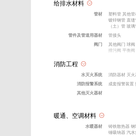
给排水材料
天棚、吊顶材料
其他吊顶
其他
管材
塑料管
其他管
幕墙材料
幕墙五金配件
镀锌钢管
直缝
格栅、网格
格栅
（土）管
网格
玻璃
管件及管道用器材
石膏粉、腻子
绝热、耐火材
管接头
玻璃材料
阀门
陶瓷内墙砖
其他阀门
球阀
钢
排污阀
平衡阀
装饰线条、装饰件、栏杆、扶手
贴墙布
栏杆、
法兰及其垫片
其他法兰
消防工程
橡胶、塑料
塑料型材
橡塑
供水设备
供水设备
其他
水灭火系统
杂质泵
消防器材
水轮泵
灭火
消防报警系统
水处理设备
过滤设备
成套报警装置
其他灭火器材
暖通、空调材料
水暖器材
铸铁散热器
钢
锤吸纳器
汽水