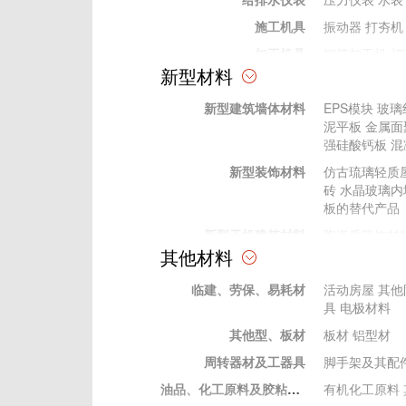
施工机具
振动器
打夯机
加工机具
钢筋加工机
切
新型材料
加工工具
电动工具
电动工具
新型建筑墙体材料
EPS模块
玻璃
手动工具
手动工具
泥平板
金属面
其他
强硅酸钙板
混
测量、测绘仪器
水准仪
经纬仪
新型装饰材料
仿古琉璃轻质
试验仪器
压力试验机
C
砖
水晶玻璃内
砼回弹仪
水泥
板的替代产品
新型无机建筑材料
陶瓷质装饰材
其他材料
新型有机材料
建筑胶粘剂
塑
临建、劳保、易耗材
新型金属建筑材料
装饰性金属表
活动房屋
其他
具
电极材料
其他型、板材
板材
铝型材
周转器材及工器具
脚手架及其配
油品、化工原料及胶粘材料
有机化工原料