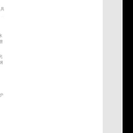
工具
其他
水
增
光
钢
材
护