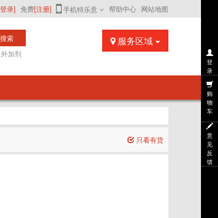
[登录]
免费
[注册]
帮助中心
网站地图
手机特乐意
搜索
服务区域
浆外加剂
登
录
购
物
车
意
只看有货
见
反
馈