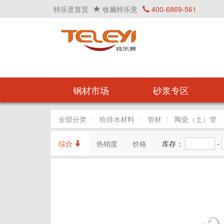
特乐意首页
收藏特乐意
400-6869-561
钢材市场
砂浆专区
全部分类
给排水材料
管材
陶瓷（土）管
综合
热销度
价格
库存：
-