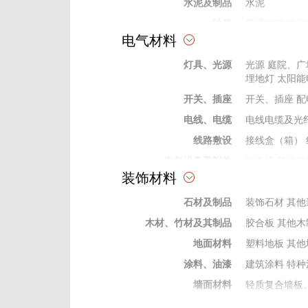
水泥及制品
水泥
砂浆
普通砂浆
功能
电气材料
砖、瓦、石、砂、灰
石灰
普通砂
灯具、光源
防水材料
防水卷材
光源
庭院、广
防水
埋地灯
太阳能
耐火保温材料
保温墙板
其他
开关、插座
开关、插座
配
防腐材料
防腐剂
电线、电缆
电线电缆及光
掺合料
矿粉
灰、粉、
线路敷设
接线盒（箱）
外加剂及修补剂
界面剂
密实剂
电气设备及附件
发电机
其他电
成型构件
钢结构制作件
装饰材料
变电站）
电气
弱电及信息类器材
安防及建筑智
石材及制品
装饰石材
其他
保险、绝缘材料
绝缘管
绝缘穿
木材、竹材及其制品
胶合板
其他木
电工电气材料
电缆桥架
防火
地面材料
塑料地板
其他
涂料、油漆
建筑涂料
特种
墙面材料
轻质复合墙板
门窗及配件
木门窗
配件