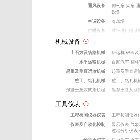
通风设备
排气扇
风扇
设备
空调设备
冷却塔
供暖设备
碳纤维供暖系
机械设备
热水、采暖锅炉设备
水暖及通风空调材料
土石方及筑路机械
铲运机
破碎及
水平运输机械
自卸汽车
翻斗
起重及垂直运输机械
起重及垂直运
桩工、钻孔机械
桩工、钻孔机
混凝土及灰浆用机械
混凝土及灰浆
泵类机械
泵类机械
工具仪表
焊接机械
焊接机械设备
工程检测仪器仪表
工程检测仪器
动力机械
动力机械
仪表及自动化控制
显示仪表
气象
钻探及地下工程机械
钻探及地下工
过程分析仪表
机
钻杆钻具
给排水仪表
压力仪表
水表