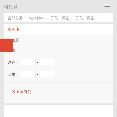
特乐意
Toggl
navig
全部分类
电气材料
开关、插座
开关、插座
综合
热销度
价格
库存：
-
价格：
-
只看有货