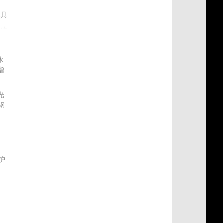
工具
其他
水
增
光
钢
材
护