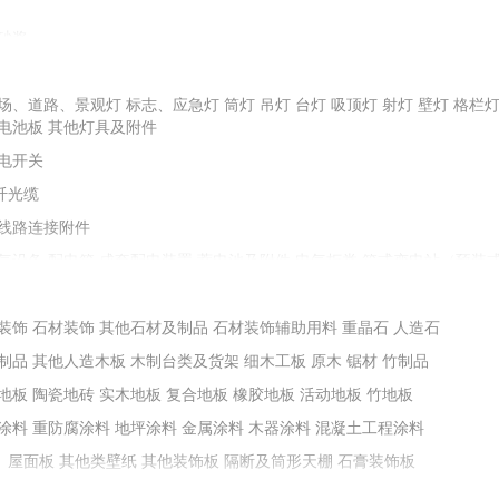
砂浆
配重砂
石子
石料
金刚砂
圆粒砂
场、道路、景观灯
油膏、剂、粉、胶类
标志、应急灯
防水屋面瓦
堵漏止水材料
筒灯
吊灯
台灯
防水灰浆
吸顶灯
射灯
油料、树脂
壁灯
格栏
电池板
其他灯具及附件
保温材料
其他耐火材料
石棉及其制品
电开关
纤光缆
土等掺合填充料
膨润土
线路连接附件
减水剂
抗裂防水剂
膨胀剂
加固剂
阻锈剂
地坪浸封剂
防冻剂
气设备
配电箱
成套配电装置
蓄电池及附件
电气柜类
箱式变电站（预装
其他成型制品
铸铁及铁构件
装置设备附件
预制烟囱、烟道
控制器
变频器
接触器
电动机
电抗器、电容器
能化设备
装饰
石材装饰
其他石材及制品
石材装饰辅助用料
重晶石
人造石
墙套管、瓷套管
绝缘布、绝缘带
绝缘板、绝缘箔
其他绝缘材料
制品
其他人造木板
木制台类及货架
细木工板
原木
锯材
竹制品
堵料
地板
陶瓷地砖
实木地板
复合地板
橡胶地板
活动地板
竹地板
涂料
重防腐涂料
地坪涂料
金属涂料
木器涂料
混凝土工程涂料
、屋面板
其他类壁纸
其他装饰板
隔断及筒形天棚
石膏装饰板
不锈钢门窗
铝合金门窗
窗帘及配件
塑料（塑钢）门窗
门窗锁类