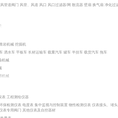
通风管道阀门
风管、风道
风口
风口过滤器/网
散流器
壁扇
换气扇
净化过
统
凿岩机械
挖掘机
车
洒水车
平板车
长材运输车
载重汽车
罐车
半挂车
载货汽车
拖车
输机械
械
用机械
仪表
工程测绘仪器
环保检测仪表
电度表
集中监视与控制装置
物性检测仪表
仪表接头、堵头
程机械
螺旋钻机
冲击器
潜水电钻机
水井钻机
勘探钻机
非开挖钻机
矿山
仪表专用阀门
其他仪表及自控器材
其他钻探及地下工程机械
热量表