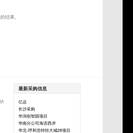
要的结果。
最新采购信息
锈
亿达
长沙采购
华润创智园项目
华南分公司海语西岸
华北-呼和浩特恒大城28项目