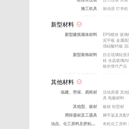
施工机具
振动器
打夯机
加工机具
钢筋加工机
切
新型材料
加工工具
电动工具
电动工具
新型建筑墙体材料
EPS模块
玻璃
手动工具
手动工具
泥平板
金属面
其他
强硅酸钙板
混
测量、测绘仪器
水准仪
经纬仪
新型装饰材料
仿古琉璃轻质
试验仪器
压力试验机
C
砖
水晶玻璃内
砼回弹仪
水泥
板的替代产品
新型无机建筑材料
陶瓷质装饰材
其他材料
新型有机材料
建筑胶粘剂
塑
临建、劳保、易耗材
新型金属建筑材料
装饰性金属表
活动房屋
其他
具
电极材料
其他型、板材
板材
铝型材
周转器材及工器具
脚手架及其配
油品、化工原料及胶粘材料
有机化工原料