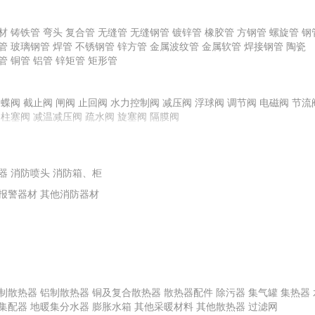
龙骨
材
铸铁管
弯头
复合管
无缝管
无缝钢管
镀锌管
橡胶管
方钢管
螺旋管
钢
管
玻璃钢管
焊管
不锈钢管
锌方管
金属波纹管
金属软管
焊接钢管
陶瓷
管
铜管
铝管
锌矩管
矩形管
料
其他腻子
橡胶塑料
普通石膏粉
化玻璃
蝶阀
截止阀
其他面砖
闸阀
镀膜玻璃
止回阀
水力控制阀
平板玻璃
陶瓷外墙砖
减压阀
浮球阀
特种玻璃
调节阀
电磁阀
节流
柱塞阀
减温减压阀
疏水阀
旋塞阀
隔膜阀
栏板
玻璃钢装饰线条、装饰件
地毯挂毯及门毡
艺术装饰制品
扶手
复合材料
其他塑料材料
塑料板
其他橡胶材料
橡胶板
橡胶条、带
泵
离心式水泵
水箱
供水控制柜
离心式油泵
转子泵
离心式耐腐蚀泵
离心
器
轴流泵
消防喷头
泵专用配件
消防箱、柜
计量泵
报警器材
其他消防器材
制散热器
铝制散热器
铜及复合散热器
散热器配件
除污器
集气罐
集热器
集配器
地暖集分水器
膨胀水箱
其他采暖材料
其他散热器
过滤网