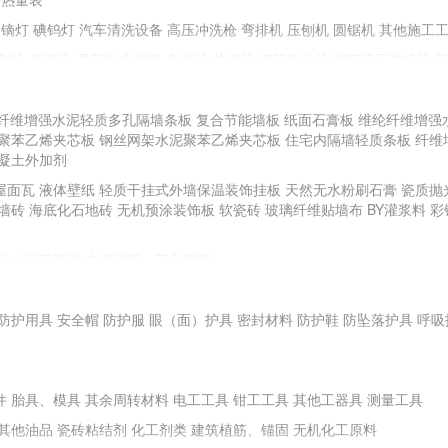
镝灯
碘钨灯
汽车清洗设备
高压冲洗枪
弯排机
压刨机
圆锯机
其他施工
割机
折弯机
调直机
电焊机
角磨机
热熔机
钢筋镦头机
钢筋挤压连接机
纤维增强水泥轻质多孔隔墙条板
复合节能墙板
纸面石膏板
维纶纤维增强
聚苯乙烯夹芯板
手动工具
钢丝网架水泥聚苯乙烯夹芯板
住宅内隔墙轻质条板
纤维
凝土外加剂
全站仪
游标卡尺
直角检测尺
卷尺
其他测量、测绘仪器
屋面瓦
液体壁纸
轻质干挂式外墙保温装饰挂板
天然无水粉刷石膏
瓷质抛
BR土壤强度试验仪
土壤液塑限测定仪
土壤击实仪
砼试件标养箱
电子天平
墙砖
海底化石地砖
无机预涂装饰板
软瓷砖
玻璃纤维贴墙布
BY灌浆料
彩
安定性测定仪
水泥凝结时间测定仪
其他试验仪器
料
水泥花阶砖
中空玻璃、茶色玻璃
料地板、地毯
塑料门窗
塑料浴缸
面膜
防护用具
耐火钢
安全帽
新型不锈钢
防护服
耐腐蚀性铝质装饰材料
眼（面）护具
密封材料
高耐蚀性金属及钛合金建
防护鞋
防坠落护具
呼吸
件
胎具、模具
其余周转材料
电工工具
钳工工具
其他工器具
测量工具
其他油品
瓷砖粘结剂
化工剂类
建筑植筋、锚固
无机化工原料