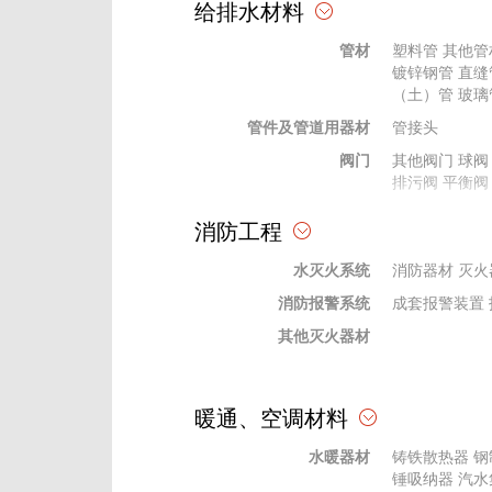
给排水材料
天棚、吊顶材料
其他吊顶
其他
管材
塑料管
其他管
幕墙材料
幕墙五金配件
镀锌钢管
直缝
格栅、网格
格栅
（土）管
网格
玻璃
管件及管道用器材
石膏粉、腻子
绝热、耐火材
管接头
玻璃材料
阀门
陶瓷内墙砖
其他阀门
球阀
钢
排污阀
平衡阀
装饰线条、装饰件、栏杆、扶手
贴墙布
栏杆、
法兰及其垫片
其他法兰
消防工程
橡胶、塑料
塑料型材
橡塑
供水设备
供水设备
其他
水灭火系统
杂质泵
消防器材
水轮泵
灭火
消防报警系统
水处理设备
过滤设备
成套报警装置
其他灭火器材
暖通、空调材料
水暖器材
铸铁散热器
钢
锤吸纳器
汽水