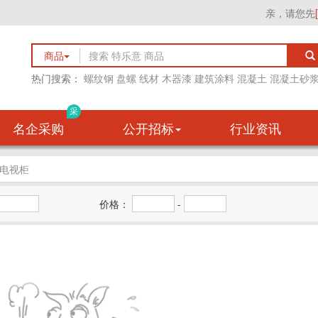
亲，请您先
商品
热门搜索：
螺纹钢
盘螺
线材
木器漆
建筑涂料
混凝土
混凝土砂
采
名企采购
公开招标
行业资讯
电视柜
价格：
-