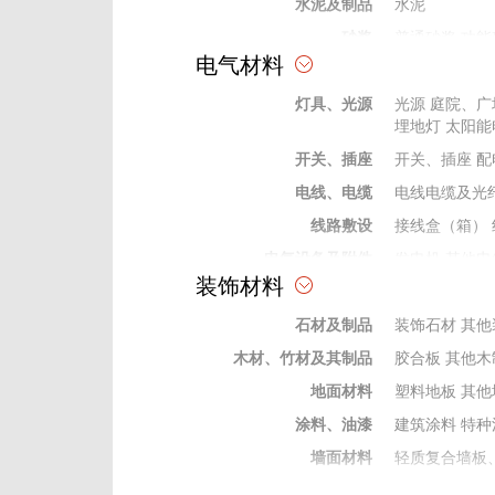
水泥及制品
水泥
砂浆
普通砂浆
功能
电气材料
砖、瓦、石、砂、灰
石灰
普通砂
灯具、光源
防水材料
防水卷材
光源
庭院、广
防水
埋地灯
太阳能
耐火保温材料
保温墙板
其他
开关、插座
开关、插座
配
防腐材料
防腐剂
电线、电缆
电线电缆及光
掺合料
矿粉
灰、粉、
线路敷设
接线盒（箱）
外加剂及修补剂
界面剂
密实剂
电气设备及附件
发电机
其他电
成型构件
钢结构制作件
装饰材料
变电站）
电气
弱电及信息类器材
安防及建筑智
石材及制品
装饰石材
其他
保险、绝缘材料
绝缘管
绝缘穿
木材、竹材及其制品
胶合板
其他木
电工电气材料
电缆桥架
防火
地面材料
塑料地板
其他
涂料、油漆
建筑涂料
特种
墙面材料
轻质复合墙板
门窗及配件
木门窗
配件