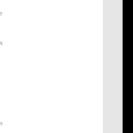
管
阀
式
水