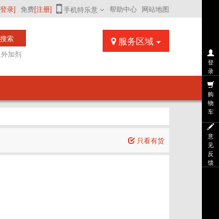
[登录]
免费
[注册]
帮助中心
网站地图
手机特乐意
搜索
服务区域
浆外加剂
登
录
购
物
车
意
只看有货
见
反
馈