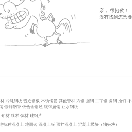
亲， 很抱歉！
没有找到您想
线材
冷轧钢板
普通钢板
不锈钢管
其他管材
方钢
圆钢
工字钢
角钢
拴钉
不
钢
镀锌钢管
低合金钢坯
镀锌扁钢
止水钢板
材
铅材
钛材
镍材
硅钢片
他特种混凝土
地面砖
混凝土板
预拌混凝土
混凝土模块（轴头块）