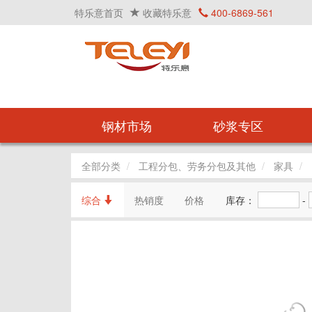
特乐意首页
收藏特乐意
400-6869-561
钢材市场
砂浆专区
全部分类
工程分包、劳务分包及其他
家具
综合
热销度
价格
库存：
-