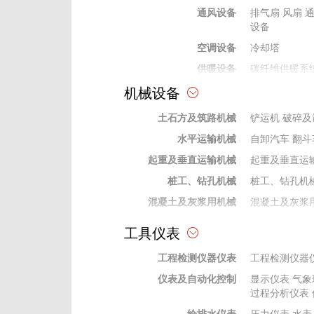
通风设备
排气扇
风扇
设备
空调设备
冷却塔
供暖设备
碳纤维供暖系
机械设备
热水、采暖锅炉设备
水暖及通风空调材料
土石方及筑路机械
铲运机
破碎及
水平运输机械
自卸汽车
翻斗
起重及垂直运输机械
起重及垂直运
桩工、钻孔机械
桩工、钻孔机
混凝土及灰浆用机械
混凝土及灰浆
泵类机械
泵类机械
工具仪表
焊接机械
焊接机械设备
工程检测仪器仪表
工程检测仪器
动力机械
动力机械
仪表及自动化控制
显示仪表
气象
钻探及地下工程机械
钻探及地下工
过程分析仪表
机
钻杆钻具
给排水仪表
压力仪表
水表