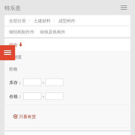
特乐意
Toggl
navig
全部分类
土建材料
成型构件
钢结构制作件
铸铁及铁构件
综合
热销度
价格
库存：
-
价格：
-
只看有货