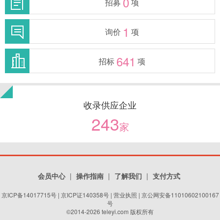
0
招募
项
1
询价
项
641
招标
项
收录供应企业
243
家
会员中心
|
操作指南
|
了解我们
|
支付方式
京ICP备14017715号
|
京ICP证140358号
|
营业执照
| 京公网安备11010602100167
号
©2014-2026 teleyi.com 版权所有