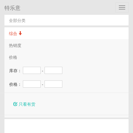
特乐意
Toggl
navig
全部分类
综合
热销度
价格
库存：
-
价格：
-
只看有货