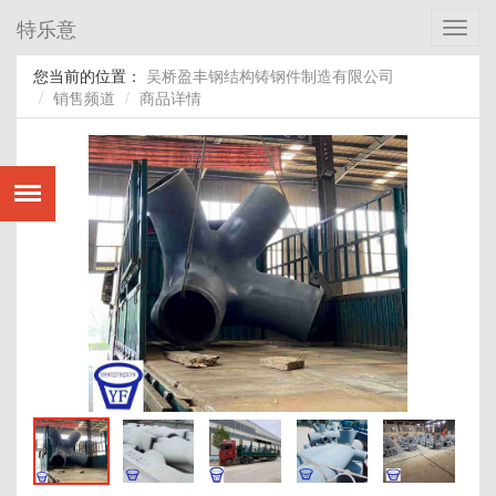
特乐意
Toggl
navig
您当前的位置：
吴桥盈丰钢结构铸钢件制造有限公司
销售频道
商品详情